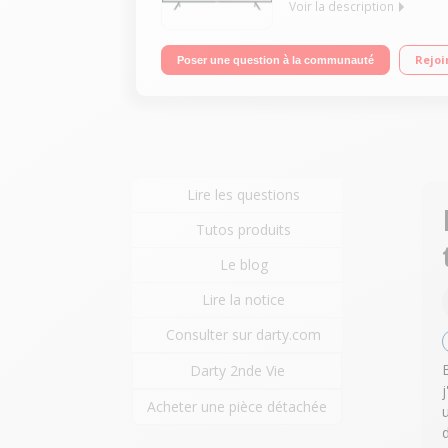
Voir la description
"Ecran de 110 cm (43"") - 100% 4K UHD Rétro éclai
Rejoi
Poser une question à la communauté
Lire les questions
Tutos produits
Le blog
Lire la notice
Consulter sur darty.com
Darty 2nde Vie
Acheter une pièce détachée