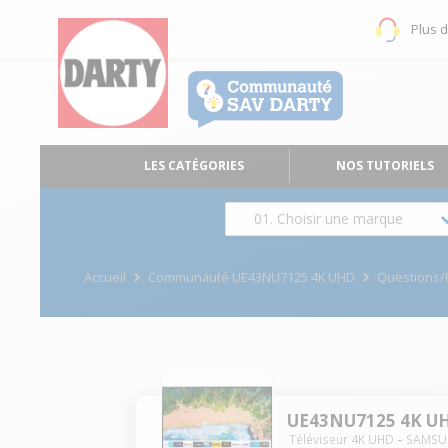
Plus 
LES CATÉGORIES
NOS TUTORIELS
01. Choisir une marque
Accueil
Communauté UE43NU7125 4K UHD
Questions
UE43NU7125 4K U
Téléviseur 4K UHD
SAMS