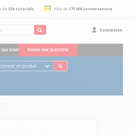
s de
530 tutoriels
Plus de
175 000 conversations
Connexion
QUI SOMMES-NOUS
POSER UNE QUESTION
ctionner un produit