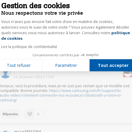
gurv23251545
Gestion des cookies
Le
23 janvier 2022
à
11:24
Nous respectons votre vie privée
Bonjour,
Vous n'avez pas encore fait votre choix en matière de cookies,
autorisez-vous le suivi de votre visite ? Vous pouvez également décider
lorsque j'ai acheté ce téléviseur chez Darty, il promettait le Bluetooth dans
quels services vous nous autorisez à lancer. Consultez notre
politique
la descrip-tion… mais en fait il n'y en a pas :/
Axeptio consent
de cookies
.
Lire la politique de confidentialité
1
Répondre
Consentements certifiés par
Tout refuser
Paramétrer
Tout accepter
Pascal Expert Darty
Le
24 janvier 2022
à
11:05
Bonjour, voici la procédure, mais je ne suis pas certain que ce modèle soit
compatible. Bonne journée.
https://www.samsung.com/fr/support/tv-
audio-video/comment-connecter-vos-ecouteurs-bluetooth-a-votre-tv-
samsung/
0
Répondre
mcca36513264