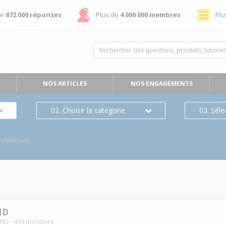
de
872 000 réponses
Plus de
4 000 000 membres
Plu
NOS ARTICLES
NOS ENGAGEMENTS
02. Choisir la catégorie
03. Séle
/Réponses
HD
UNG
-
493
membres