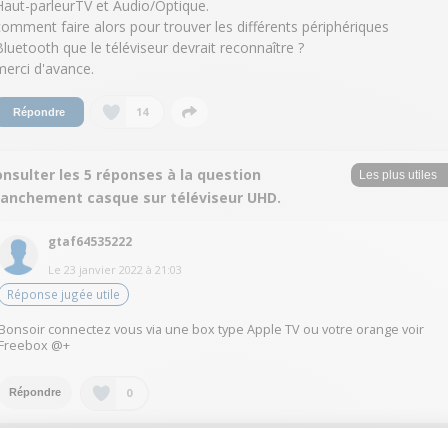
Haut-parleurTV et Audio/Optique.
comment faire alors pour trouver les différents périphériques
Bluetooth que le téléviseur devrait reconnaître ?
merci d'avance.
14
Répondre
nsulter les 5 réponses à la question
ranchement casque sur téléviseur UHD.
gtaf64535222
Le
23 janvier 2022
à
21:03
Réponse jugée utile
Bonsoir connectez vous via une box type Apple TV ou votre orange voir
Freebox @+
0
Répondre