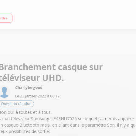
rage LED UHD Dimming Technologie 50Hz (PQI 1300) Smart TV, Navigateur interne
ndre
Branchement casque sur
téléviseur UHD.
Charlybegood
Le
23 janvier 2022
à
06:12
Question résolue
Bonjour à toutes et à tous.
j'ai un téléviseur Samsung UE43NU7025 sur lequel j'aimerais appairer
un casque Bluetooth mais, en allant dans le paramètre Son, il n'y a qu
deux possibilités de sortie: