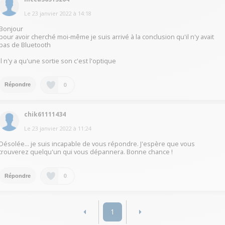
Le
23 janvier 2022
à
14:18
Bonjour
pour avoir cherché moi-même je suis arrivé à la conclusion qu'il n'y avait
pas de Bluetooth
il n'y a qu'une sortie son c'est l'optique
0
Répondre
chik61111434
Le
23 janvier 2022
à
11:24
Désolée... je suis incapable de vous répondre. J'espère que vous
trouverez quelqu'un qui vous dépannera. Bonne chance !
0
Répondre
1