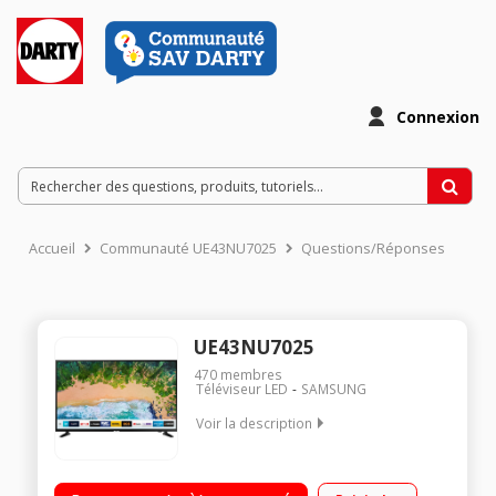
Connexion
Accueil
Communauté UE43NU7025
Questions/Réponses
UE43NU7025
470
membres
Téléviseur LED
SAMSUNG
Voir la description
Ecran de 108 cm - 100% UHD/4K Rétro éclairage LED UHD
Dimming Technologie 50Hz (PQI 1300) Smart TV, Navigateur