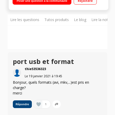
Rejoindre
Poser une question à la communauté
internet, Wifi intégré, Wifi Direct, Quad Core
Lire les questions
Tutos produits
Le blog
Lire la notice
port usb et format
thie53536323
Le
19 janvier 2021
à
19:45
Bonjour, quels formats (avi, mkv,...)est pris en
charge?
merci
1
Répondre