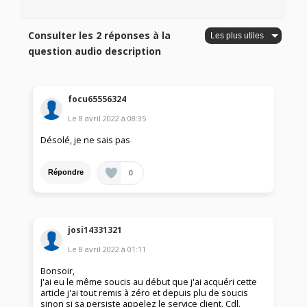
Consulter les 2 réponses à la
question audio description
focu65556324
Le
8 avril 2022
à
08:35
Désolé, je ne sais pas
0
Répondre
josi14331321
Le
8 avril 2022
à
01:11
Bonsoir,
J'ai eu le même soucis au début que j'ai acquéri cette
article j'ai tout remis à zéro et depuis plu de soucis
sinon si sa persiste appelez le service client. Cdl.