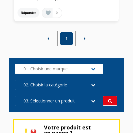
0
Répondre
1
01. Choisir une marque
02. Choisir la catégorie
03. Sélectionner un produit
Votre produit est
en panne ?