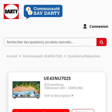
Connexion
Accueil
Communauté UE43NU7025
Questions/Réponses
UE43NU7025
470
membres
Téléviseur LED
SAMSUNG
Voir la description
Ecran de 108 cm - 100% UHD/4K Rétro éclairage LED UHD
Dimming Technologie 50Hz (PQI 1300) Smart TV, Navigateur