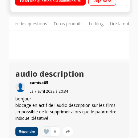
Rejoindre
Poser une question à la communauté
internet, Wifi intégré, Wifi Direct, Quad Core
Lire les questions
Tutos produits
Le blog
Lire la notice
audio description
camisa85
Le
7 avril 2022
à
20:34
bonjour
blocage en actif de l'audio description sur les films
,impossible de le supprimer alors que le paarmetre
indique :désativé
0
Répondre