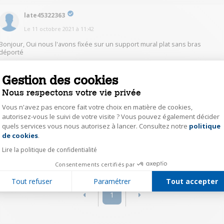
late45322363
Le
11 octobre 2021
à
11:42
Bonjour, Oui nous l'avons fixée sur un support mural plat sans bras
déporté
0
Gestion des cookies
Répondre
Nous respectons votre vie privée
azik31262236
Vous n'avez pas encore fait votre choix en matière de cookies,
autorisez-vous le suivi de votre visite ? Vous pouvez également décider
Le
10 octobre 2021
à
17:02
quels services vous nous autorisez à lancer. Consultez notre
politique
Axeptio consent
Bonjour oui , j'ai utilisé un support universel
de cookies
.
Lire la politique de confidentialité
0
Répondre
Consentements certifiés par
Tout refuser
Paramétrer
Tout accepter
1