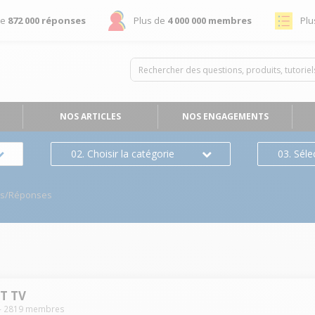
de
872 000 réponses
Plus de
4 000 000 membres
Plu
NOS ARTICLES
NOS ENGAGEMENTS
02. Choisir la catégorie
03. Séle
ns/Réponses
T TV
-
2819
membres