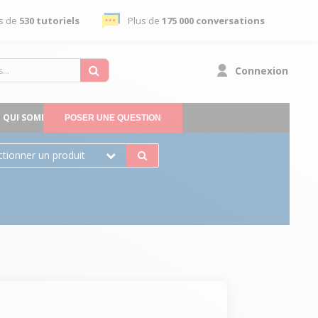
s de
530 tutoriels
Plus de
175 000 conversations
Connexion
QUI SOMMES-NOUS
POSER UNE QUESTION
ctionner un produit