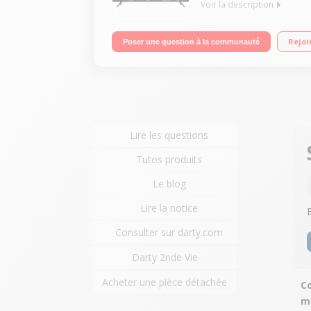
Voir la description
"Ecran de 108 cm (43"") - Crystal Processor 4K M
Rejoi
Poser une question à la communauté
Lire les questions
Tutos produits
Le blog
Lire la notice
Consulter sur darty.com
Darty 2nde Vie
Acheter une pièce détachée
Co
m