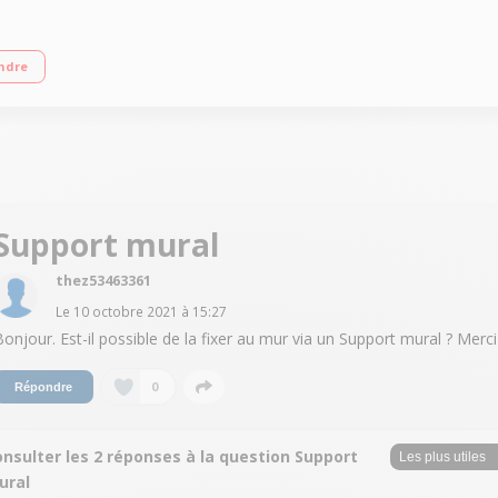
ode HDR - UHD dimming Smart TV - Compatible Google Assistant et SmartThings
ndre
Support mural
thez53463361
Le
10 octobre 2021
à
15:27
Bonjour. Est-il possible de la fixer au mur via un Support mural ? Merci
0
Répondre
nsulter les 2 réponses à la question Support
ural