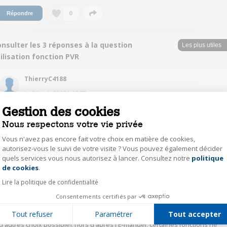
0
Répondre
nsulter les 3 réponses à la question
ilisation fonction PVR
ThierryC4188
Le
24 août 2015
à
15:57
Gestion des cookies
Sur disque dur créer 2 partition une pour tes fichier l'autre pour la télé qui
doit-être formater par celle ci
Nous respectons votre vie privée
Vous n'avez pas encore fait votre choix en matière de cookies,
0
Répondre
autorisez-vous le suivi de votre visite ? Vous pouvez également décider
quels services vous nous autorisez à lancer. Consultez notre
politique
Axeptio consent
de cookies
.
jacq15178390
Lire la politique de confidentialité
Le
24 août 2015
à
10:34
Consentements certifiés par
Bonjour, Merci pour votre réponse. Malheureusement je n'ai aucune
potion de gestion de périphérique USB. Mais étrange, lors de l'installation
Tout refuser
Paramétrer
Tout accepter
j'ai été obligé de sélectionner "Italie" comme pays de résidence (pas
d'autres choix possible), hors d'après l'E-manuel, certaines fonctions ne