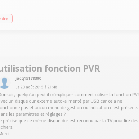
tro-éclairage LED Edge, Processeur Quad Core/Technologie 50Hz (CMR 200Hz), 
ndre
utilisation fonction PVR
jacq15178390
Le
23 août 2015
à
21:48
Bonsoir, quelqu'un peut il m'expliquer comment utiliser la fonction PV
avec un disque dur externe auto-alimenté par USB car cela ne
fonctionne pas et aucun menu de gestion ou indication n'est présents
dans les paramètres et réglages ?
Je précise que ce même disque dur est reconnu par la TV pour lire des
ichiers.
Merci