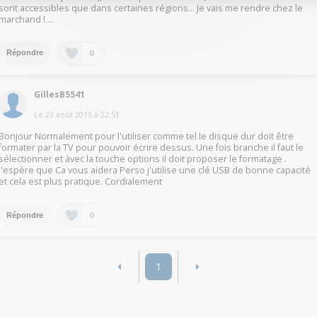
sont accessibles que dans certaines régions... Je vais me rendre chez le
marchand !....
0
Répondre
GillesB5541
Le
23 août 2015
à
22:51
Bonjour Normalement pour l'utiliser comme tel le disque dur doit être
formater par la TV pour pouvoir écrire dessus. Une fois branche il faut le
sélectionner et àvec la touche options il doit proposer le formatage .
J'espère que Ca vous aidera Perso j'utilise une clé USB de bonne capacité
et cela est plus pratique. Cordialement
0
Répondre
1