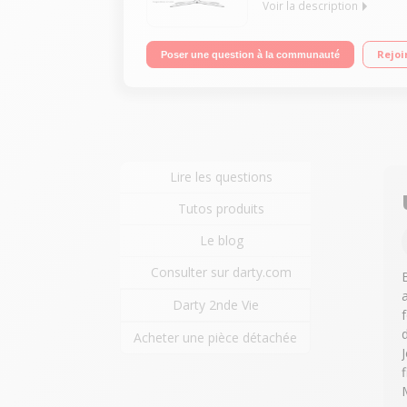
Voir la description
Ecran de 101 cm (40") - Smart TV - HDTV 1080p/Ré
Rejoi
Poser une question à la communauté
(Lunettes en option)
Lire les questions
Tutos produits
Le blog
Consulter sur darty.com
Darty 2nde Vie
Acheter une pièce détachée
f