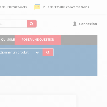
s de
530 tutoriels
Plus de
175 000 conversations
Connexion
QUI SOMMES-NOUS
POSER UNE QUESTION
ctionner un produit