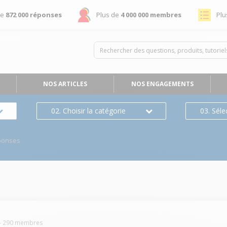
de
872 000 réponses
Plus de
4 000 000 membres
Plu
NOS ARTICLES
NOS ENGAGEMENTS
02. Choisir la catégorie
03. Séle
ponses
-
290
membres