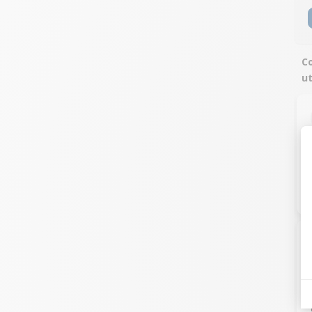
Co
ut