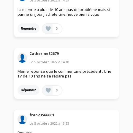
Le
5 octobre 2022
à
14:39
La mienne a plus de 10 ans pas de problème mais si
panne un jour j'achète une neuve bien à vous
0
Répondre
CatherineS2679
Le
5 octobre 2022
à
14:10
Même réponse que le commentaire précédent . Une
TV de 10 ans ne se répare pas
0
Répondre
fran23566661
Le
5 octobre 2022
à
13:53
Bonjour,