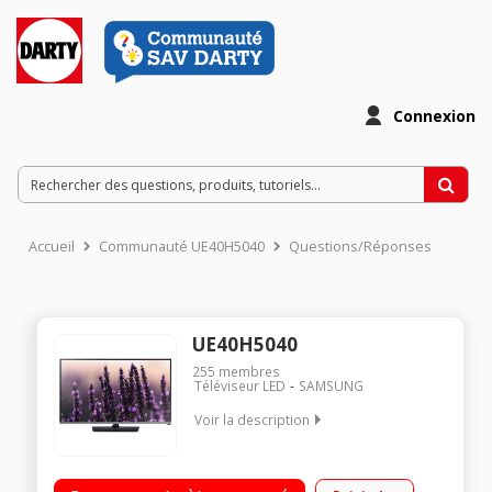
Connexion
Accueil
Communauté UE40H5040
Questions/Réponses
UE40H5040
255
membres
Téléviseur LED
SAMSUNG
Voir la description
Ecran de 101 cm (40") - HDTV 1080p / Technologie LED Direct /
Technologie 50Hz (CMR 100Hz) / Port USB multimédia (photo,