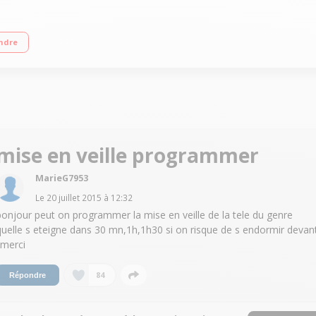
 Direct / Port USB (MP3, JPEG, Vidéo)
ndre
mise en veille programmer
MarieG7953
Le
20 juillet 2015
à
12:32
bonjour peut on programmer la mise en veille de la tele du genre
quelle s eteigne dans 30 mn,1h,1h30 si on risque de s endormir devan
?merci
84
Répondre