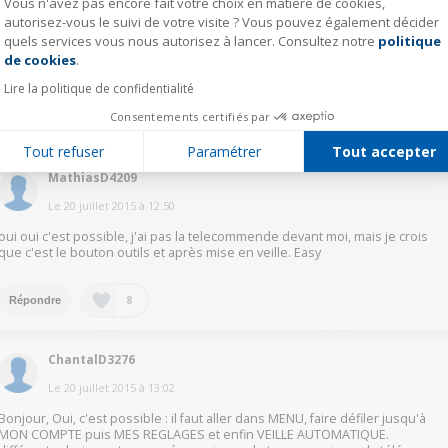
Vous n'avez pas encore fait votre choix en matière de cookies,
NadiaB5789
autorisez-vous le suivi de votre visite ? Vous pouvez également décider
quels services vous nous autorisez à lancer. Consultez notre
politique
Axeptio consent
Le
23 juillet 2015
à
23:18
de cookies
.
-menu -système -heure -veille et voila ;)
Lire la politique de confidentialité
Consentements certifiés par
13
Répondre
Tout refuser
Paramétrer
Tout accepter
MathiasD4209
Le
20 juillet 2015
à
12:50
oui oui c'est possible, j'ai pas la telecommende devant moi, mais je crois
que c'est le bouton outils et après mise en veille. Easy
8
Répondre
ChantalD3276
Le
20 juillet 2015
à
13:02
Bonjour, Oui, c'est possible : il faut aller dans MENU, faire défiler jusqu'à
MON COMPTE puis MES REGLAGES et enfin VEILLE AUTOMATIQUE.