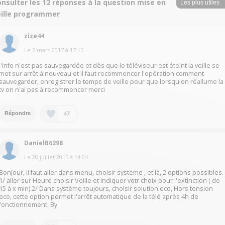
nsulter les 12 réponses à la question mise en
eille programmer
zize44
Le
6 mars 2017
à
17:15
l'info n'est pas sauvegardée et dès que le téléviseur est éteint la veille se
met sur arrêt à nouveau et il faut recommencer l'opération comment
sauvegarder, enregistrer le temps de veille pour que lorsqu'on réallume la
tv on n'ai pas à recommencer merci
47
Répondre
DanielB6298
Le
20 juillet 2015
à
14:04
Bonjour, Il faut aller dans menu, choisir système , et là, 2 options possibles.
1/ aller sur Heure choisir Veille et indiquer votr choix pour l'extinction ( de
15 à x min) 2/ Dans système toujours, choisir solution eco, Hors tension
eco, cette option permet l'arrêt automatique de la télé après 4h de
fonctionnement. By