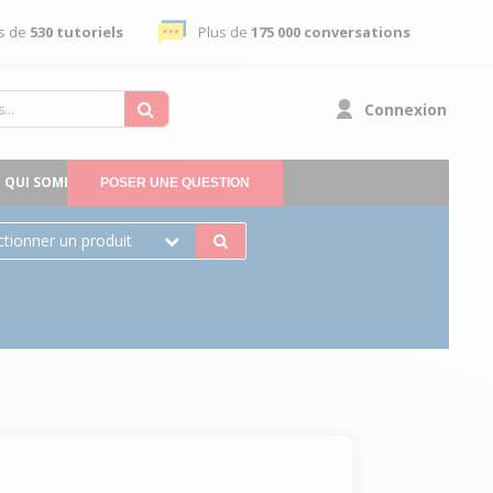
s de
530 tutoriels
Plus de
175 000 conversations
Connexion
QUI SOMMES-NOUS
POSER UNE QUESTION
ctionner un produit