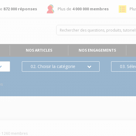
de
872 000 réponses
Plus de
4 000 000 membres
Plu
NOS ARTICLES
NOS ENGAGEMENTS
02. Choisir la catégorie
03. Séle
es
-
1260
membres