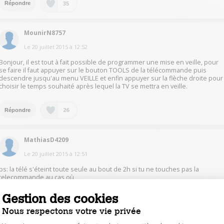
35
Répondre
MounirN8757
Le
20 juillet 2015
à
12:52
Bonjour, il est tout à fait possible de programmer une mise en veille, pour
se faire il faut appuyer sur le bouton TOOLS de la télécommande puis
descendre jusqu'au menu VEILLE et enfin appuyer sur la flèche droite pour
choisir le temps souhaité après lequel la TV se mettra en veille.
26
Répondre
MathiasD4209
Le
20 juillet 2015
à
12:51
ps: la télé s'éteint toute seule au bout de 2h si tu ne touches pas la
telecommande au cas où
Gestion des cookies
24
Répondre
Nous respectons votre vie privée