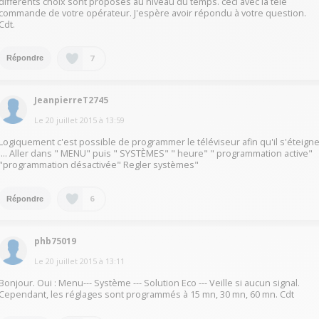
différents choix sont proposés au niveau du temps. ceci avec la télé
commande de votre opérateur. J'espère avoir répondu à votre question.
Cdt.
7
Répondre
JeanpierreT2745
Le
20 juillet 2015
à
13:59
Logiquement c'est possible de programmer le téléviseur afin qu'il s'éteign
.... Aller dans " MENU" puis " SYSTÈMES" " heure" " programmation active"
"programmation désactivée" Regler systèmes"
6
Répondre
phb75019
Le
20 juillet 2015
à
13:11
Bonjour. Oui : Menu--- Système --- Solution Eco --- Veille si aucun signal.
Cependant, les réglages sont programmés à 15 mn, 30 mn, 60 mn. Cdt