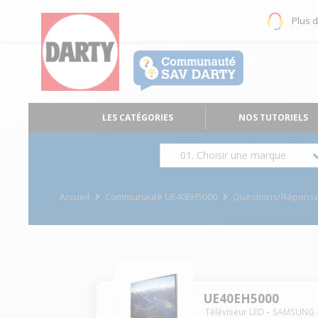
Plus 
LES CATÉGORIES
NOS TUTORIELS
01. Choisir une marque
Accueil
Communauté UE40EH5000
Questions/Répons
UE40EH5000
Téléviseur LED
SAMSUNG