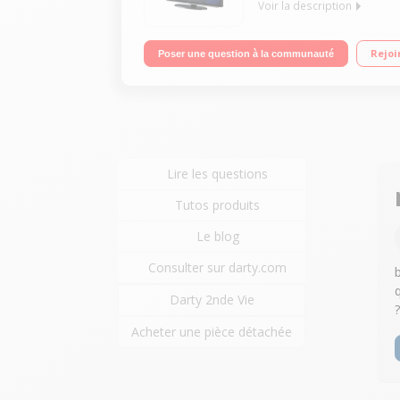
Voir la description
Ecran de 101 cm / HDTV 1080p / Rétro-éclairage LED
Rejoi
Poser une question à la communauté
Lire les questions
Tutos produits
Le blog
Consulter sur darty.com
Darty 2nde Vie
Acheter une pièce détachée