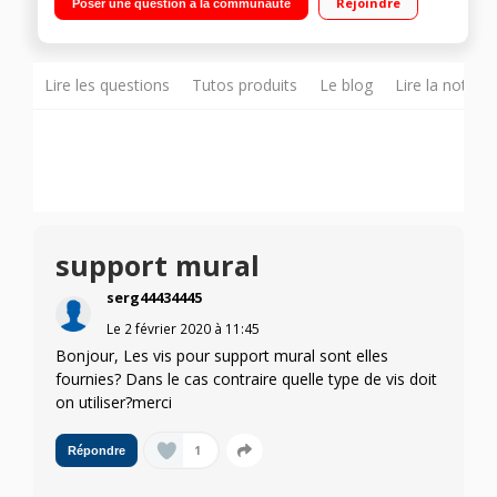
Rejoindre
Poser une question à la communauté
Digital Plus 2 HDMI, 1 USB, TNT / Câble, Port CI / Wifi intégré,
Wifi Direct Smart TV Tizen - Accès aux applications Disney+,
Netflix, Youtube
Lire les questions
Tutos produits
Le blog
Lire la notice
support mural
serg44434445
Le
2 février 2020
à
11:45
Bonjour, Les vis pour support mural sont elles
fournies? Dans le cas contraire quelle type de vis doit
on utiliser?merci
1
Répondre