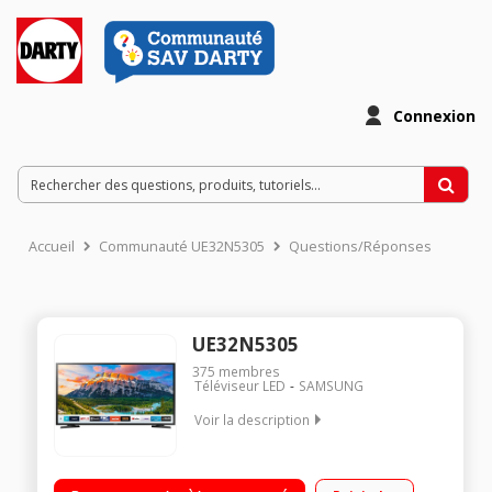
Connexion
Accueil
Communauté UE32N5305
Questions/Réponses
UE32N5305
375
membres
Téléviseur LED
SAMSUNG
Voir la description
Ecran de 80 cm (32 pouces) - Définition Full HD 1920 x 1080
pixels Processeur vidéo Hyper Real, Mega Contrast, Dolby