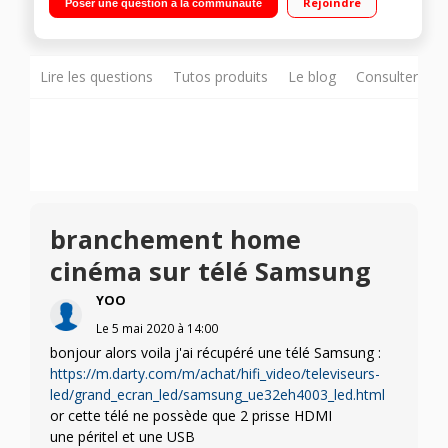
Rejoindre
Poser une question à la communauté
Lire les questions
Tutos produits
Le blog
Consulter sur
branchement home
cinéma sur télé Samsung
YOO
Le
5 mai 2020
à
14:00
bonjour alors voila j'ai récupéré une télé Samsung :
https://m.darty.com/m/achat/hifi_video/televiseurs-
led/grand_ecran_led/samsung_ue32eh4003_led.html
or cette télé ne possède que 2 prisse HDMI
une péritel et une USB