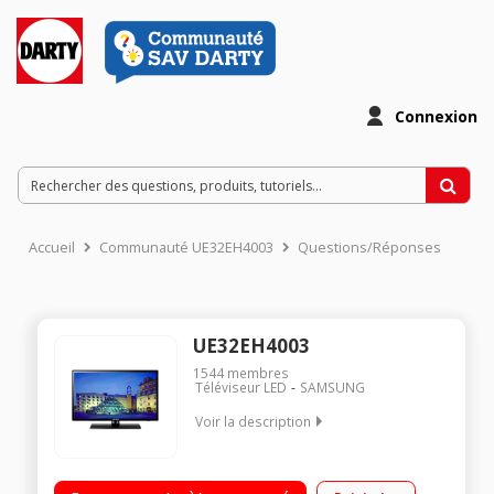
Connexion
Accueil
Communauté UE32EH4003
Questions/Réponses
UE32EH4003
1544
membres
Téléviseur LED
SAMSUNG
Voir la description
Ecran de 80 cm HDTV Rétro-éclairage LED Direct Port USB
(MP3, JPEG, Vidéo)