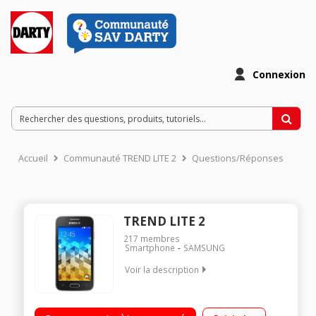
Connexion
Accueil
Communauté TREND LITE 2
Questions/Réponses
TREND LITE 2
217
membres
Smartphone
SAMSUNG
Voir la description
Mobile sous Android 4.4 Kit Kat - Réseau 3G+ / Ecran TFT LCD
tactile de 4" (10,16 cm) / Processeur Dual Core 1,2 GHz -