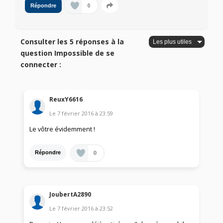
0
Répondre
Consulter les 5 réponses à la
question Impossible de se
connecter :
ReuxY6616
Le
7 février 2016
à
23:59
Le vôtre évidemment !
0
Répondre
JoubertA2890
Le
7 février 2016
à
23:52