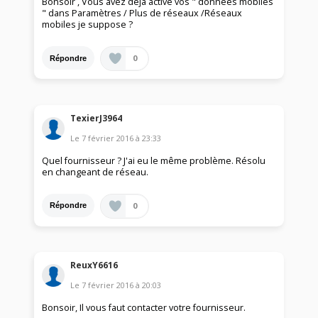
Bonsoir , Vous avez déjà activé vos " données mobiles
" dans Paramètres / Plus de réseaux /Réseaux
mobiles je suppose ?
0
Répondre
TexierJ3964
Le
7 février 2016
à
23:33
Quel fournisseur ? J'ai eu le même problème. Résolu
en changeant de réseau.
0
Répondre
ReuxY6616
Le
7 février 2016
à
20:03
Bonsoir, Il vous faut contacter votre fournisseur.