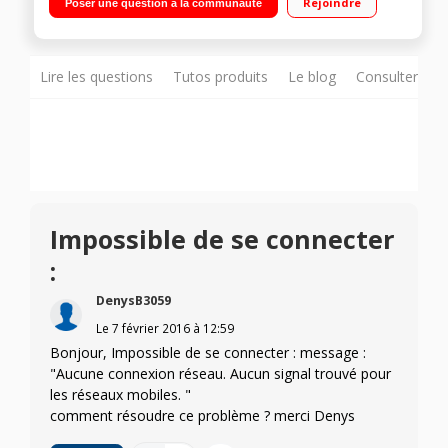
Rejoindre
Poser une question à la communauté
Mémoire 4Go / Appareil photo 3 Mpixels - Enregistreur vidéo
Lire les questions
Tutos produits
Le blog
Consulter sur
Impossible de se connecter
:
DenysB3059
Le
7 février 2016
à
12:59
Bonjour, Impossible de se connecter : message :
"Aucune connexion réseau. Aucun signal trouvé pour
les réseaux mobiles. "
comment résoudre ce problème ? merci Denys