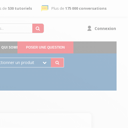
s de
530 tutoriels
Plus de
175 000 conversations
Connexion
QUI SOMMES-NOUS
POSER UNE QUESTION
ctionner un produit