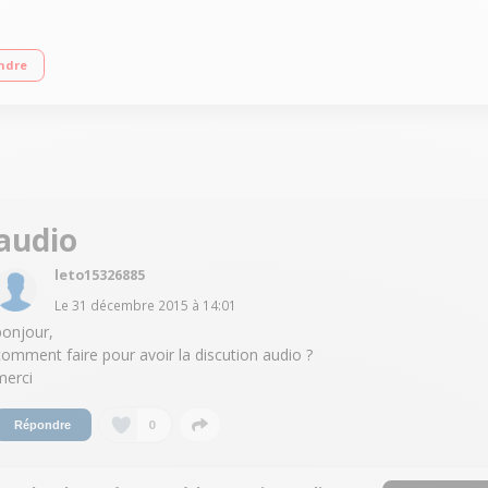
ur vision nocturne - Portée 15 mètres - Fonction WDR Alerte via détection de 
ndre
ent
audio
leto15326885
Le
31 décembre 2015
à
14:01
bonjour,
comment faire pour avoir la discution audio ?
merci
0
Répondre