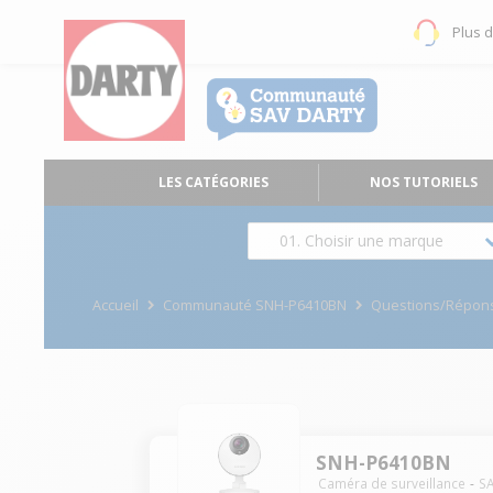
Plus 
LES CATÉGORIES
NOS TUTORIELS
01. Choisir une marque
Accueil
Communauté SNH-P6410BN
Questions/Répon
SNH-P6410BN
Caméra de surveillance
S