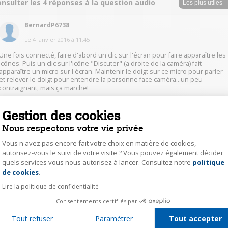
nsulter les 4 réponses à la question audio
BernardP6738
Le
4 janvier 2016
à
11:45
Une fois connecté, faire d'abord un clic sur l'écran pour faire apparaître les
icônes. Puis un clic sur l'icône "Discuter" (a droite de la caméra) fait
apparaître un micro sur l'écran. Maintenir le doigt sur ce micro pour parler
et relever le doigt pour entendre la personne face caméra...un peu
contraignant, mais ça marche!
Gestion des cookies
0
Répondre
Nous respectons votre vie privée
CribiuC9271
Vous n'avez pas encore fait votre choix en matière de cookies,
autorisez-vous le suivi de votre visite ? Vous pouvez également décider
Le
1 janvier 2016
à
14:26
quels services vous nous autorisez à lancer. Consultez notre
politique
Axeptio consent
de cookies
.
Ah oui effectivement! Bon courage et bonne année
Lire la politique de confidentialité
0
Répondre
Consentements certifiés par
Tout refuser
Paramétrer
Tout accepter
Auteur(e)
leto15326885