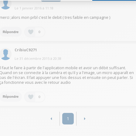
Le
1 janvier 2016
à
11:18
merci ;alors mon prbl c'est le debit ( tres faible en campagne )
0
Répondre
CribiuC9271
Le
31 décembre 2015
à
20:38
Il faut le faire à partir de l'application mobile et avoir un débit suffisant.
Quand on se connecte à la caméra et qu'il y a l'image, un micro apparaît en
bas de l'écran. Il fait appuyer une fois dessus et ensuite on peut parler. Si
ça fonctionne vous avec le retour audio
0
Répondre
1