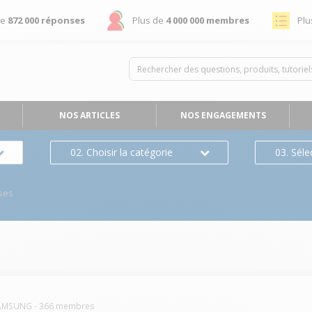
de
872 000 réponses
Plus de
4 000 000 membres
Plu
NOS ARTICLES
NOS ENGAGEMENTS
02. Choisir la catégorie
03. Séle
ses
AMSUNG
-
366
membres