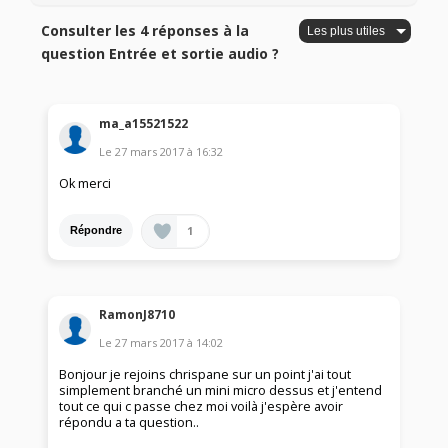
Consulter les 4 réponses à la
question Entrée et sortie audio ?
ma_a15521522
Le
27 mars 2017
à
16:32
Ok merci
1
Répondre
RamonJ8710
Le
27 mars 2017
à
14:02
Bonjour je rejoins chrispane sur un point j'ai tout
simplement branché un mini micro dessus et j'entend
tout ce qui c passe chez moi voilà j'espère avoir
répondu a ta question..