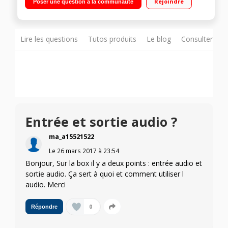
Rejoindre
Poser une question à la communauté
mètres Alerte via détection de mouvement Compatible iOS,
Android, Pc, Mac - Sans abonnement
Lire les questions
Tutos produits
Le blog
Consulter sur
Entrée et sortie audio ?
ma_a15521522
Le
26 mars 2017
à
23:54
Bonjour, Sur la box il y a deux points : entrée audio et
sortie audio. Ça sert à quoi et comment utiliser l
audio. Merci
0
Répondre