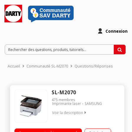
Connexion
Accueil
Communauté SL-M2070
Questions/Réponses
SL-M2070
475
membres
Imprimante laser
SAMSUNG
Voir la description
Multifonction laser monochrome bureautique / 1 toner / Bac
papier de 150 feuilles