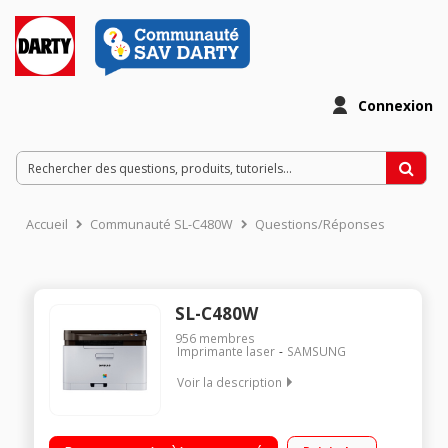
Connexion
Accueil
Communauté SL-C480W
Questions/Réponses
SL-C480W
956
membres
Imprimante laser
SAMSUNG
Voir la description
Imprimante couleur multifonction 3 en 1 (imprime, scanne,
copie)/Economie de toner et papier avec le pilote