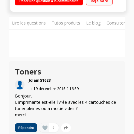
Rejoindre
Poser une question à la communauté
d'impression EASY ECO/Système ReCP pour des images plus
lisses et plus de détails/Résolution impression / copie : 2400 x
600 dpi - Numérisation : jusqu'à 4800 x 4800 dpi
Lire les questions
Tutos produits
Le blog
Consulter sur
Toners
JolainG1628
Le
19 décembre 2015
à
16:59
Bonjour,
L'imprimante est-elle livrée avec les 4 cartouches de
toner pleines ou à moitié vides ?
merci
0
Répondre