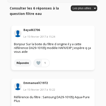
Consulter les 6 réponses à la
question filtre eau
BayaM2706
Le
15 février 2017
à
15:24
Bonjour Sur la boite du filtre d origine il y a cette
référence DA29-10105J modèle HAFX/EXP J espère q ça
vous aide
1
Répondre
EmmanuelC1972
Le
15 février 2017
à
10:22
Référence du filtre : Samsung DA29-10105J Aqua-Pure
Plus