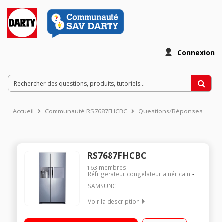
Connexion
Accueil
Communauté RS7687FHCBC
Questions/Réponses
RS7687FHCBC
163
membres
Réfrigerateur congelateur américain
SAMSUNG
Voir la description
Volume 543 L - Dimensions HxLxP : 178,9x91,2x69,2 cm - A+
Réfrigérateur à froid ventilé 359 L Congélateur à froid ventilé