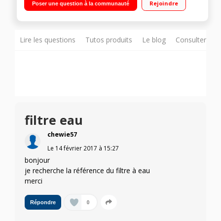
Rejoindre
Poser une question à la communauté
184 L Distributeur eau, glaçons, glace pilée-Mini bar
Lire les questions
Tutos produits
Le blog
Consulter sur
filtre eau
chewie57
Le
14 février 2017
à
15:27
bonjour
je recherche la référence du filtre à eau
merci
0
Répondre