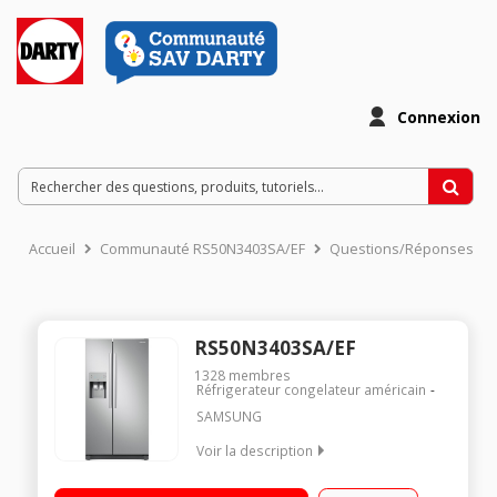
Connexion
Accueil
Communauté RS50N3403SA/EF
Questions/Réponses
RS50N3403SA/EF
1328
membres
Réfrigerateur congelateur américain
SAMSUNG
Voir la description
Volume 534L - Dimensions 178.9x91.2x67.2 cm - Classe F -
42dB Réfrigérateur Froid ventilé 359L Congélateur Froid