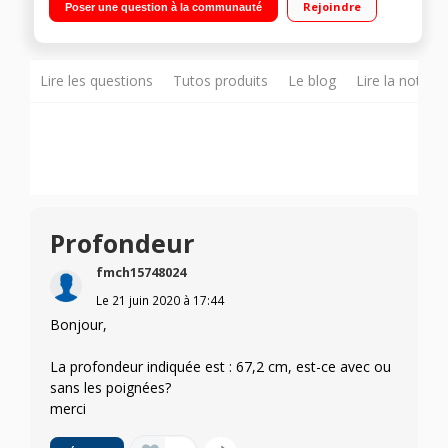
Rejoindre
Poser une question à la communauté
ventilé 175L Distributeur 3 fonctions : eau, glaçons et glace
pilée
Lire les questions
Tutos produits
Le blog
Lire la notice
Profondeur
fmch15748024
Le
21 juin 2020
à
17:44
Bonjour,
La profondeur indiquée est : 67,2 cm, est-ce avec ou
sans les poignées?
merci