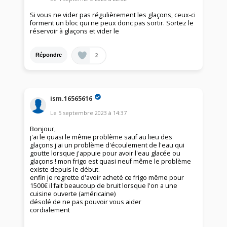
Si vous ne vider pas régulièrement les glaçons, ceux-ci
forment un bloc qui ne peux donc pas sortir. Sortez le
réservoir à glaçons et vider le
2
Répondre
ism.16565616
Le
5 septembre 2023
à
14:37
Bonjour,
j'ai le quasi le même problème sauf au lieu des
glaçons j'ai un problème d'écoulement de l'eau qui
goutte lorsque j'appuie pour avoir l'eau glacée ou
glaçons ! mon frigo est quasi neuf même le problème
existe depuis le début.
enfin je regrette d'avoir acheté ce frigo même pour
1500€ il fait beaucoup de bruit lorsque l'on a une
cuisine ouverte (américaine)
désolé de ne pas pouvoir vous aider
cordialement