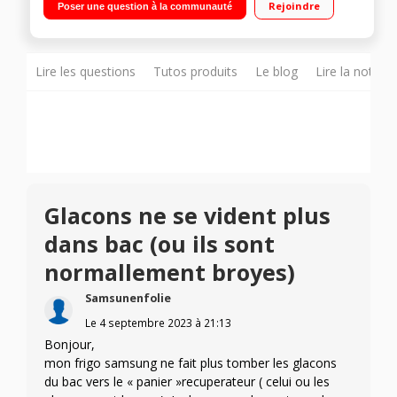
Rejoindre
Poser une question à la communauté
ventilé 175L Distributeur 3 fonctions : eau, glaçons et glace
pilée
Lire les questions
Tutos produits
Le blog
Lire la notice
Glacons ne se vident plus
dans bac (ou ils sont
normallement broyes)
Samsunenfolie
Le
4 septembre 2023
à
21:13
Bonjour,
mon frigo samsung ne fait plus tomber les glacons
du bac vers le « panier »recuperateur ( celui ou les