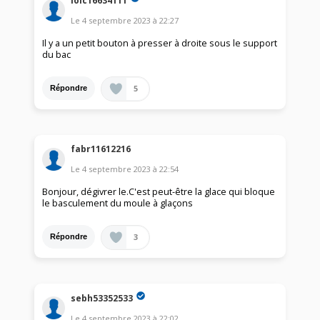
loic16634111
Le
4 septembre 2023
à
22:27
Il y a un petit bouton à presser à droite sous le support
du bac
5
Répondre
fabr11612216
Le
4 septembre 2023
à
22:54
Bonjour, dégivrer le.C'est peut-être la glace qui bloque
le basculement du moule à glaçons
3
Répondre
sebh53352533
Le
4 septembre 2023
à
22:02