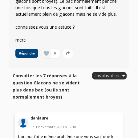
glacons sont broyes). Le bac normalement penche
une fois que tous les glacons sont faits. Il est
actuellement plein de glacons mais ne se vide plus.
connaissez vous une astuce ?
merci
0
Répondre
Consulter les 7 réponses à la
question Glacons ne se vident
plus dans bac (ou ils sont
normallement broyes)
danlaure
Le
1 novembre 2023
à
07:10
bonjour j'ai le même problème que vous sauf que le