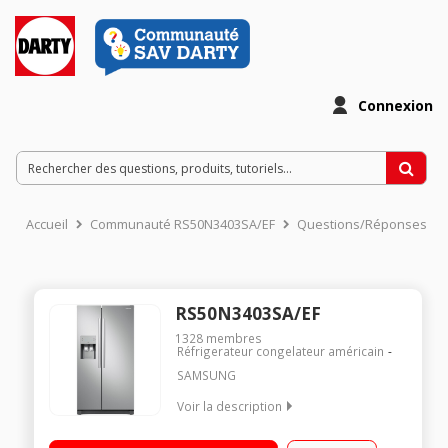
Connexion
Accueil
Communauté RS50N3403SA/EF
Questions/Réponses
RS50N3403SA/EF
1328
membres
Réfrigerateur congelateur américain
SAMSUNG
Voir la description
Volume 534L - Dimensions 178.9x91.2x67.2 cm - Classe F -
42dB Réfrigérateur Froid ventilé 359L Congélateur Froid