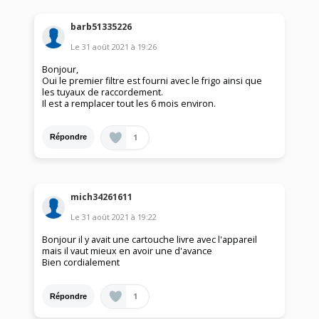
barb51335226
Le
31 août 2021
à
19:26
Bonjour,
Oui le premier filtre est fourni avec le frigo ainsi que
les tuyaux de raccordement.
Il est a remplacer tout les 6 mois environ.
1
Répondre
mich34261611
Le
31 août 2021
à
19:22
Bonjour il y avait une cartouche livre avec l'appareil
mais il vaut mieux en avoir une d'avance
Bien cordialement
1
Répondre