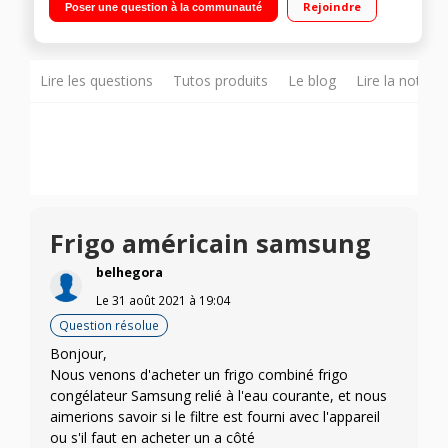
Rejoindre
Poser une question à la communauté
ventilé 175L Distributeur 3 fonctions : eau, glaçons et glace
pilée
Lire les questions
Tutos produits
Le blog
Lire la notice
Frigo américain samsung
belhegora
Le
31 août 2021
à
19:04
Question résolue
Bonjour,
Nous venons d'acheter un frigo combiné frigo
congélateur Samsung relié à l'eau courante, et nous
aimerions savoir si le filtre est fourni avec l'appareil
ou s'il faut en acheter un a côté