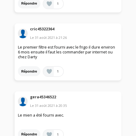
1
Répondre
cric45322364
Le
31 août 2021
à
21:26
Le premier filtre est fourni avec le frigo il dure environ
6 mois ensuite il faut les commander par internet ou
chez Darty
1
Répondre
gera45346522
Le
31 août 2021
à
20:35
Le mien a été fourni avec.
1
Répondre