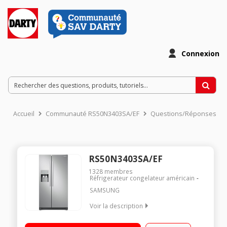
Connexion
Accueil
Communauté RS50N3403SA/EF
Questions/Réponses
RS50N3403SA/EF
1328
membres
Réfrigerateur congelateur américain
SAMSUNG
Voir la description
Volume 534L - Dimensions 178.9x91.2x67.2 cm - Classe F -
42dB Réfrigérateur Froid ventilé 359L Congélateur Froid