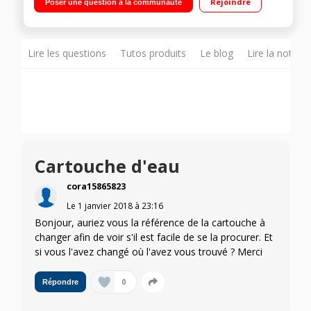
Rejoindre
Poser une question à la communauté
ventilé 254L Poignées intégrées - Ecran LCD
Lire les questions
Tutos produits
Le blog
Lire la notice
Cartouche d'eau
cora15865823
Le
1 janvier 2018
à
23:16
Bonjour, auriez vous la référence de la cartouche à
changer afin de voir s'il est facile de se la procurer. Et
si vous l'avez changé où l'avez vous trouvé ? Merci
0
Répondre