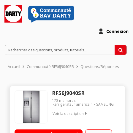
Connexion
Accueil
Communauté RF56J9040SR
Questions/Réponses
RF56J9040SR
178
membres
Réfrigerateur americain
SAMSUNG
Voir la description
Volume 616L - Dimensions 182.5x90.8x73.0 cm - Classe G -
38dB Réfrigérateur à Froid ventilé 362L Congélateur Froid