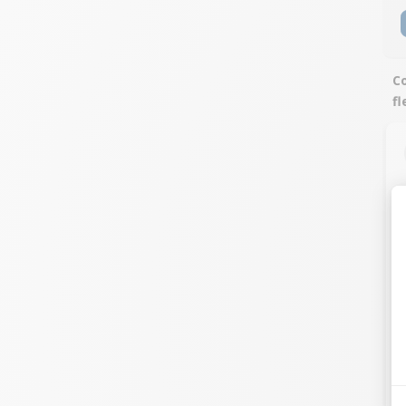
Co
fl