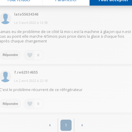
lato55634346
Le
3 avril 2022
à
12:38
Jamais eu de problème de ce côté là moi c.est la machine à glaçon qui n.est
pas au point elle marche 4/5mois puis prise dans la glace à chaque fois
après chaque changement
0
Répondre
f.re62514655
Le
2 avril 2022
à
22:18
C'est le problème récurrent de ce réfrigérateur
0
Répondre
1