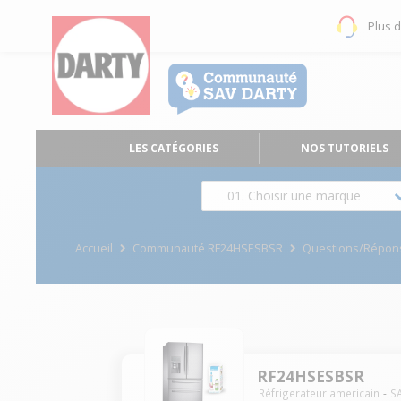
Plus 
LES CATÉGORIES
NOS TUTORIELS
01. Choisir une marque
Accueil
Communauté RF24HSESBSR
Questions/Répon
RF24HSESBSR
Réfrigerateur americain
S