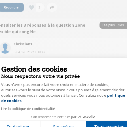
3
Répondre
nsulter les 3 réponses à la question Zone
exible qui congèle
Christian1
Le
4 mai 2022
à
18:47
Bonjour,
Je n'ai pas connu ce problème.
Gestion des cookies
Toutefois, comme d'autres, j'a eu des problèmes avec la machine à
glaçons. Pour celle-ci, je pense qu'il faut la solliciter régulièrement, de fait,
Nous respectons votre vie privée
en hiver, on a tendance à ne pas l'utiliser, ca ne doit pas lui plaire.
Concernant votre problème et s'il n'est pas résolu depuis, je peux vous
Vous n'avez pas encore fait votre choix en matière de cookies,
suggérer de faire ce que j'ai fais lorsque ni réfrigérateur, ni congélateurs
autorisez-vous le suivi de votre visite ? Vous pouvez également décider
ne fonctionnaient plus :
quels services vous nous autorisez à lancer. Consultez notre
politique
Axeptio consent
de cookies
.
J'ai éteint, débranché, vidé l'appareil.
Puis, après dégivrage total, je l'ai remis en service et il depuis, il fonctionne
Lire la politique de confidentialité
normalement.
Consentements certifiés par
0
Répondre
Tout refuser
Paramétrer
Tout accepter