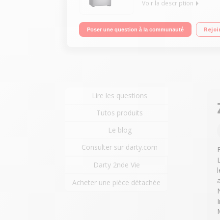
Voir la description
Volume 495 L - Dimensions HxLxP : 177,7x90,8x72,6 
Rejoi
Poser une question à la communauté
pétillante, glaçons et glace pilée
Lire les questions
Tutos produits
Le blog
Consulter sur darty.com
Darty 2nde Vie
a
Acheter une pièce détachée