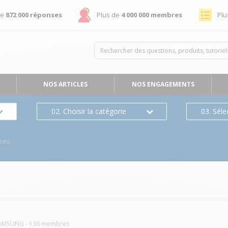
de
872 000 réponses
Plus de
4 000 000 membres
Plu
NOS ARTICLES
NOS ENGAGEMENTS
02. Choisir la catégorie
03. Séle
ses
AMSUNG
-
136
membres