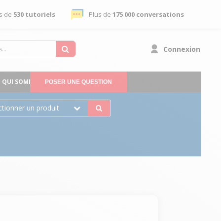
s de
530 tutoriels
Plus de
175 000 conversations
Connexion
QUI SOMMES-NOUS
POSER UNE QUESTION
ctionner un produit