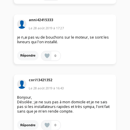
anni42415333
Le
28 août 2019
à
17:27
je n,ai pas vu de bouchons sur le moteur, se sont les
livreurs qui l'on installé.
0
Répondre
cori13421352
Le
28 août 2019
à
16:43
Bonjour,
Désolée ; je ne suis pas à mon domicile et je ne sais
pas si les installateurs rapides et très sympa, l'ont fait
sans que je m'en rende compte.
0
Répondre