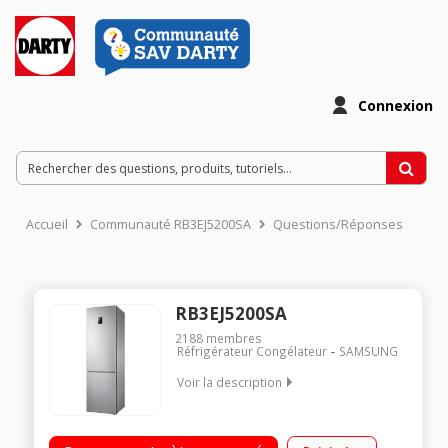
Connexion
Accueil
Communauté RB3EJ5200SA
Questions/Réponses
RB3EJ5200SA
2188
membres
Réfrigérateur Congélateur
SAMSUNG
Voir la description
Volume 367 L - Dimensions HxLxP : 201x59.5x67.5 cm - A+
Réfrigérateur à froid ventilé 269 L Congélateur à froid ventilé