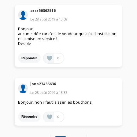
arsr56362516
Le
28 août 2019
à
13:58
Bonjour,
aucune idée car c'est le vendeur qui a fait l'installation
et la mise en service !
Désolé
0
Répondre
jona23436636
Le
28 août 2019
à
13:33
Bonjour, non il faut laisser les bouchons
0
Répondre