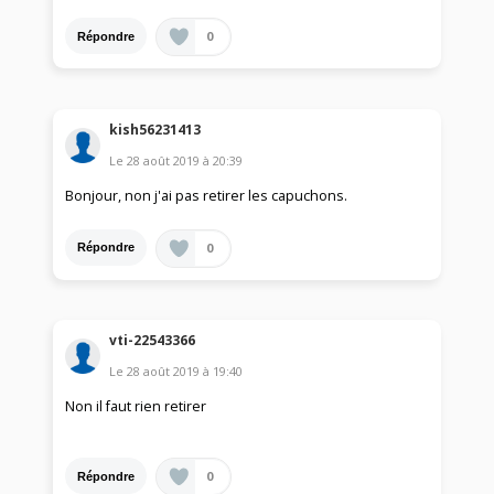
0
Répondre
kish56231413
Le
28 août 2019
à
20:39
Bonjour, non j'ai pas retirer les capuchons.
0
Répondre
vti-22543366
Le
28 août 2019
à
19:40
Non il faut rien retirer
0
Répondre