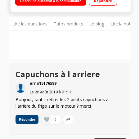
Rejoindre
Poser une question à la communauté
98 L Compartiment Fresh Zone
Lire les questions
Tutos produits
Le blog
Lire la notice
Capuchons à l arriere
arno15176589
Le
26 août 2019
à
01:11
Bonjour, faut il retirer les 2 petits capuchons à
l'arrière du frigo sur le moteur ? merci
0
Répondre