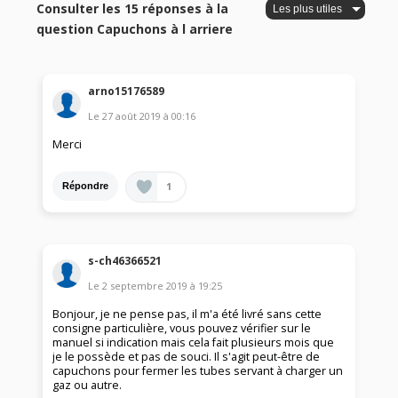
Consulter les 15 réponses à la
question Capuchons à l arriere
arno15176589
Le
27 août 2019
à
00:16
Merci
1
Répondre
s-ch46366521
Le
2 septembre 2019
à
19:25
Bonjour, je ne pense pas, il m'a été livré sans cette
consigne particulière, vous pouvez vérifier sur le
manuel si indication mais cela fait plusieurs mois que
je le possède et pas de souci. Il s'agit peut-être de
capuchons pour fermer les tubes servant à charger un
gaz ou autre.