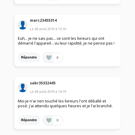
marc23455314
Le
28 août 2019
à
15:10
Euh... je ne sais pas... ce sont les livreurs qui ont
démarré l'appareil... vu leur rapidité, je ne pense pas !
0
Répondre
sabr35332445
Le
28 août 2019
à
14:19
Moi je n'ai rien touché les livreurs l'ont déballé et
posé. j'ai attendu quelques heures et je l'ai branché.
0
Répondre