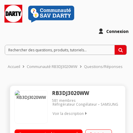
Connexion
Accueil
Communauté RB3DJ3020WW
Questions/Réponses
RB3DJ3020WW
581
membres
Réfrigérateur Congélateur
SAMSUNG
Voir la description
Volume 328 L - Dimensions HxLxP : 185x59.5x66,8 cm - A+
Réfrigérateur à froid ventilé 230 L Congélateur à froid ventilé