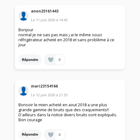
anon25161443
Le
11 juin 2020
à
14:45
Bonjour
normal je ne sais pas mais j ai le même souci
réfrigérateur acheté en 2018 et sans problème à ce
jour
0
Répondre
mari23154166
Le
12 juin 2020
à
21:33
Bonsoir le mien acheté en aout 2018 a une plus
grande gamme de bruits que des craquements!!
D'ailleurs dans la notice divers bruits sont expliqués.
Bon courage
0
Répondre