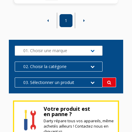
1
01. Choisir une marque
02. Choisir la catégorie
03. Sélectionner un produit
Votre produit est
en panne ?
Darty répare tous vos appareils, même
achetés ailleurs ! Contactez nous en
cliquant ici.