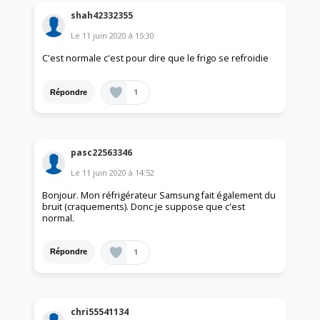
shah42332355
Le
11 juin 2020
à
15:30
C'est normale c'est pour dire que le frigo se refroidie
1
Répondre
pasc22563346
Le
11 juin 2020
à
14:52
Bonjour. Mon réfrigérateur Samsung fait également du
bruit (craquements). Donc je suppose que c'est
normal.
1
Répondre
chri55541134