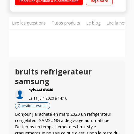
Rejoindre
Poser une question à la communauté
98 L Compresseur Digital Inverter
Lire les questions
Tutos produits
Le blog
Lire la notice
bruits refrigerateur
samsung
sylv44143646
Le
11 juin 2020
à
14:16
Question résolue
Bonjour j ai acheté en mars 2020 un refrigerateur
congelateur SAMSUNG a degivrage automatique.
De temps en temps il emet des bruit style
craquements je ne sais ce que c est; sinon le reste du