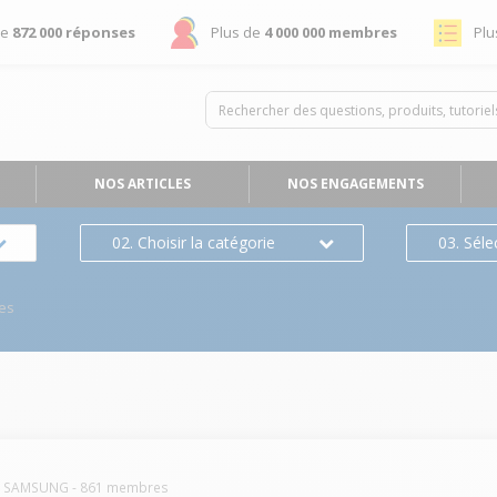
de
872 000 réponses
Plus de
4 000 000 membres
Plu
NOS ARTICLES
NOS ENGAGEMENTS
02. Choisir la catégorie
03. Séle
es
SAMSUNG
-
861
membres