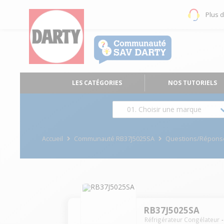
Plus 
LES CATÉGORIES
NOS TUTORIELS
01. Choisir une marque
Accueil
Communauté RB37J5025SA
Questions/Répons
RB37J5025SA
Réfrigérateur Congélateur