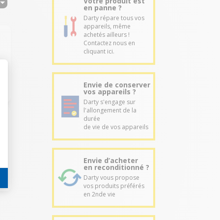
Votre produit est
en panne ?
Darty répare tous vos
appareils, même
achetés ailleurs !
Contactez nous en
cliquant ici.
Envie de conserver
vos appareils ?
Darty s'engage sur
l'allongement de la
durée
de vie de vos appareils
e
Envie d’acheter
en reconditionné ?
Darty vous propose
vos produits préférés
en 2nde vie