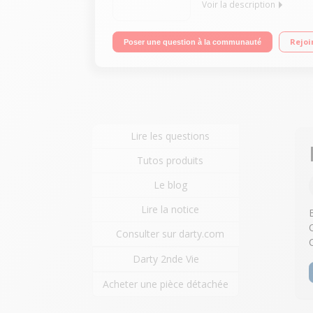
Voir la description
Volume 367 L - Dimensions HxLxP : 201x59.5x67,5 c
Rejoi
Poser une question à la communauté
Lire les questions
Tutos produits
Le blog
Lire la notice
Consulter sur darty.com
Darty 2nde Vie
Acheter une pièce détachée