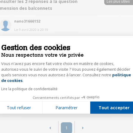
nsulter les 2 réponses à la question
imension des balconnets
nano31666152
Le
9 avril 2020
à
20:19
Bonjour, pouvez vous me dire qu'est un balconnet?
Gestion des cookies
0
Répondre
Nous respectons votre vie privée
Vous n'avez pas encore fait votre choix en matière de cookies,
autorisez-vous le suivi de votre visite ? Vous pouvez également décider
piet36145516
quels services vous nous autorisez à lancer. Consultez notre
politique
Axeptio consent
Le
8 avril 2020
à
10:02
de cookies
.
Largeur: une paume (c'est à dite une bouteille de prosecco). Longeur: tout
Lire la politique de confidentialité
la porte (3) ou la moitié (2).
Consentements certifiés par
0
Répondre
Tout refuser
Paramétrer
Tout accepter
1