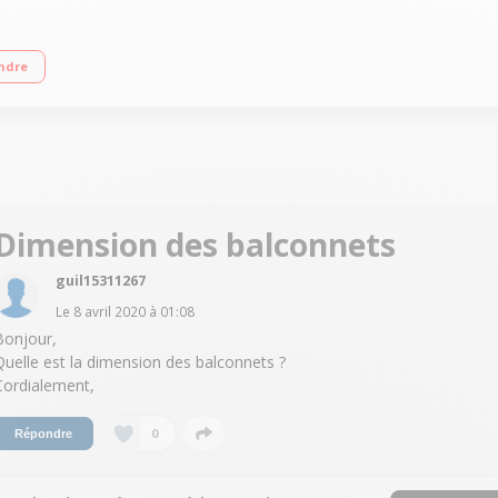
m - A++ Réfrigérateur à froid ventilé 269 L Congélateur à froid ventilé 98 L C
ndre
Dimension des balconnets
guil15311267
Le
8 avril 2020
à
01:08
Bonjour,
Quelle est la dimension des balconnets ?
Cordialement,
0
Répondre