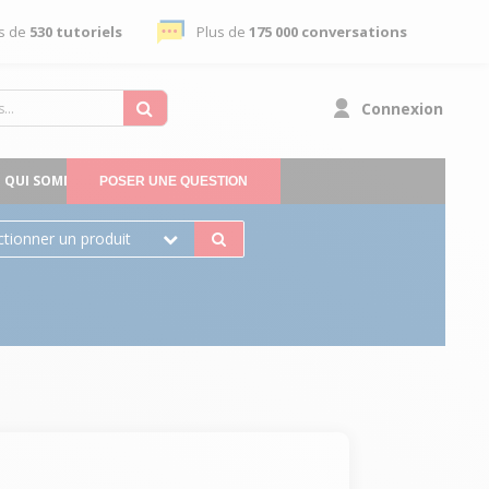
s de
530 tutoriels
Plus de
175 000 conversations
Connexion
QUI SOMMES-NOUS
POSER UNE QUESTION
ctionner un produit