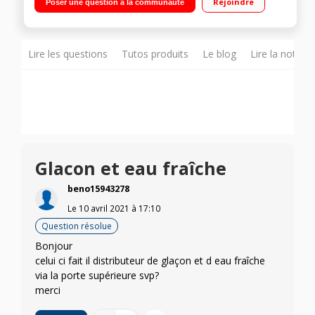
Rejoindre
Poser une question à la communauté
Technologie Space Max – Moteur Digital Inverter
Lire les questions
Tutos produits
Le blog
Lire la notice
Glacon et eau fraîche
beno15943278
Le
10 avril 2021
à
17:10
Question résolue
Bonjour
celui ci fait il distributeur de glaçon et d eau fraîche
via la porte supérieure svp?
merci