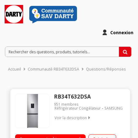
Connexion
Accueil
Communauté RB34T632DSA
Questions/Réponses
RB34T632DSA
951
membres
Réfrigérateur Congélateur
SAMSUNG
Voir la description
Volume 341L - Dimensions 185.3x59.5x65.8 cm - Classe D -
35dB Réfrigérateur 227L Congélateur à Froid ventilé 114L