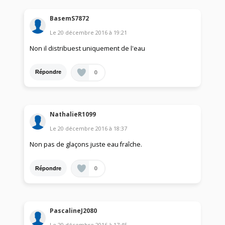
BasemS7872
Le
20 décembre 2016
à
19:21
Non il distribuest uniquement de l'eau
0
Répondre
NathalieR1099
Le
20 décembre 2016
à
18:37
Non pas de glaçons juste eau fraîche.
0
Répondre
PascalineJ2080
Le
20 décembre 2016
à
17:45