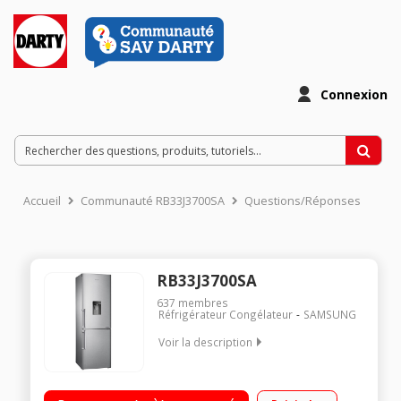
Connexion
Accueil
Communauté RB33J3700SA
Questions/Réponses
RB33J3700SA
637
membres
Réfrigérateur Congélateur
SAMSUNG
Voir la description
Volume 321 L - Dimensions HxLxP : 185x59.5x66.8 cm - A+
Réfrigérateur à froid ventilé 223 L Congélateur à froid ventilé