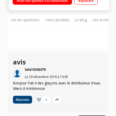
Rejoindre
Poser une question à la communauté
98 L Distributeur d'eau (4.5 litres)
Lire les questions
Tutos produits
Le blog
Lire la notice
avis
lala15242270
Le
20 décembre 2016
à
13:05
Bonjour Fait il des glaçons avec le distributeur d'eau
Merci il m’intéresse
0
Répondre