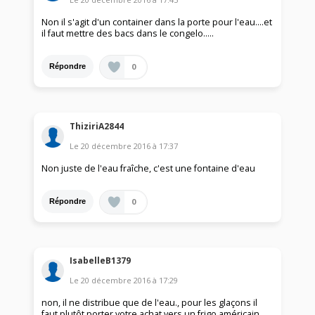
Non il s'agit d'un container dans la porte pour l'eau....et
il faut mettre des bacs dans le congelo.....
0
Répondre
ThiziriA2844
Le
20 décembre 2016
à
17:37
Non juste de l'eau fraîche, c'est une fontaine d'eau
0
Répondre
IsabelleB1379
Le
20 décembre 2016
à
17:29
non, il ne distribue que de l'eau., pour les glaçons il
faut plutôt porter votre achat vers un frigo américain