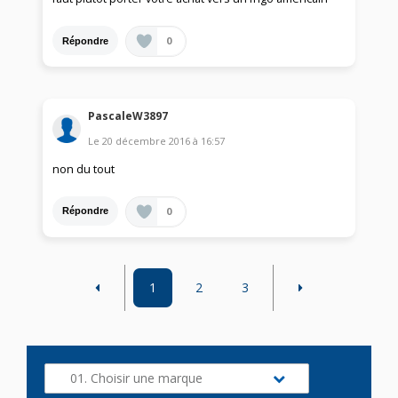
0
Répondre
PascaleW3897
Le
20 décembre 2016
à
16:57
non du tout
0
Répondre
1
2
3
01. Choisir une marque