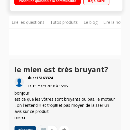
Rejoindre
Poser une question à la communauté
98 L Contrôle électronique en façade
Lire les questions
Tutos produits
Le blog
Lire la notice
le mien est très bruyant?
duss15163324
Le
15 mars 2018
à
15:05
bonjour
est ce que les vôtres sont bruyants ou pas, le moteur
, on l'entend!!!! et trop!!!!et pas moyen de laisser un
avis sur ce produit!
merci