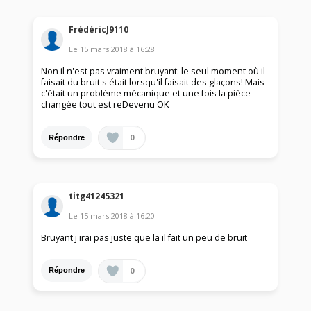
FrédéricJ9110
Le
15 mars 2018
à
16:28
Non il n'est pas vraiment bruyant: le seul moment où il
faisait du bruit s'était lorsqu'il faisait des glaçons! Mais
c'était un problème mécanique et une fois la pièce
changée tout est reDevenu OK
0
Répondre
titg41245321
Le
15 mars 2018
à
16:20
Bruyant j irai pas juste que la il fait un peu de bruit
0
Répondre