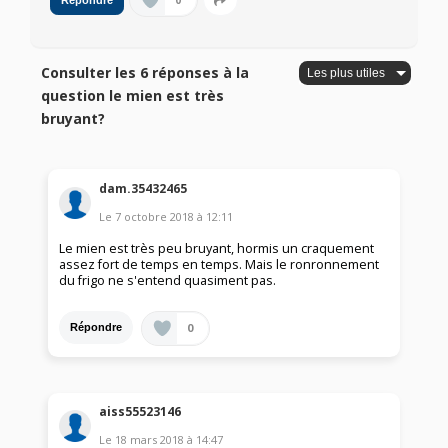
0
Répondre
Consulter les 6 réponses à la
question le mien est très
bruyant?
dam.35432465
Le
7 octobre 2018
à
12:11
Le mien est très peu bruyant, hormis un craquement
assez fort de temps en temps. Mais le ronronnement
du frigo ne s'entend quasiment pas.
0
Répondre
aiss55523146
Le
18 mars 2018
à
14:47