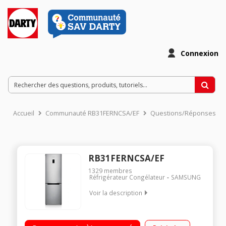
Connexion
Accueil
Communauté RB31FERNCSA/EF
Questions/Réponses
RB31FERNCSA/EF
1329
membres
Réfrigérateur Congélateur
SAMSUNG
Voir la description
Volume 304 L - Dimensions HxLxP : 185x59.5x66.8 cm - A++
Réfrigérateur à froid ventilé 206 L Congélateur à froid ventilé