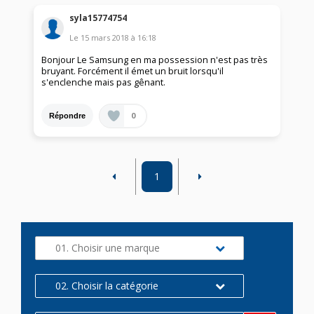
syla15774754
Le
15 mars 2018
à
16:18
Bonjour Le Samsung en ma possession n'est pas très
bruyant. Forcément il émet un bruit lorsqu'il
s'enclenche mais pas gênant.
0
Répondre
1
01. Choisir une marque
02. Choisir la catégorie