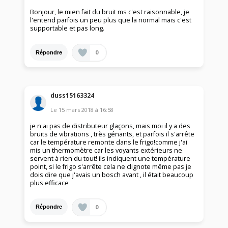
Bonjour, le mien fait du bruit ms c'est raisonnable, je
l'entend parfois un peu plus que la normal mais c'est
supportable et pas long.
0
Répondre
duss15163324
Le
15 mars 2018
à
16:58
je n'ai pas de distributeur glaçons, mais moi il y a des
bruits de vibrations , très génants, et parfois il s'arrête
car le température remonte dans le frigo!comme j'ai
mis un thermomètre car les voyants extérieurs ne
servent à rien du tout! ils indiquent une température
point, si le frigo s'arrête cela ne clignote même pas je
dois dire que j'avais un bosch avant , il était beaucoup
plus efficace
0
Répondre