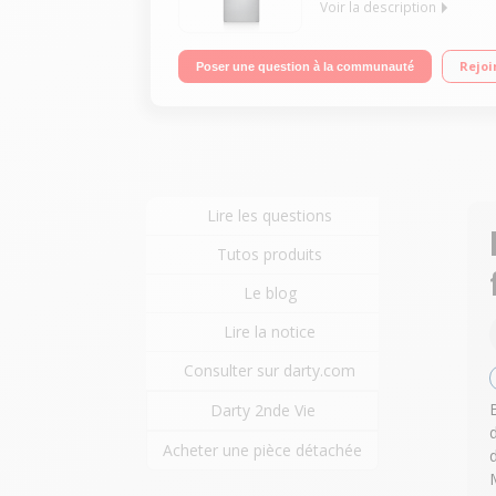
Voir la description
Volume 304 L - Dimensions HxLxP : 185x59.5x66.8 cm
Rejoi
Poser une question à la communauté
Lire les questions
Tutos produits
Le blog
Lire la notice
Consulter sur darty.com
Darty 2nde Vie
Acheter une pièce détachée