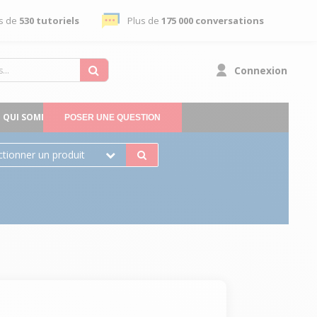
s de
530 tutoriels
Plus de
175 000 conversations
Connexion
QUI SOMMES-NOUS
POSER UNE QUESTION
ctionner un produit