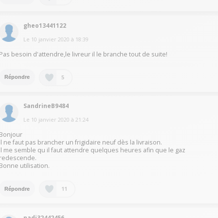
gheo13441122
Le
10 janvier 2020
à
18:39
Pas besoin d'attendre,le livreur il le branche tout de suite!
5
Répondre
SandrineB9484
Le
10 janvier 2020
à
21:24
Bonjour
il ne faut pas brancher un frigidaire neuf dès la livraison.
Il me semble qu il faut attendre quelques heures afin que le gaz
redescende.
Bonne utilisation.
11
Répondre
nadi32442456