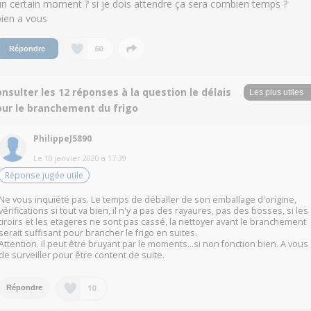
un certain moment ? si je dois attendre ça sera combien temps ?
bien a vous
60
Répondre
nsulter les 12 réponses à la question le délais
our le branchement du frigo
PhilippeJ5890
Le
10 janvier 2020
à
17:39
Réponse jugée utile
Ne vous inquiété pas. Le temps de déballer de son emballage d'origine,
vérifications si tout va bien, il n'y a pas des rayaures, pas des bosses, si les
tiroirs et les etageres ne sont pas cassé, la nettoyer avant le branchement
serait suffisant pour brancher le frigo en suites.
Attention. Il peut être bruyant par le moments...si non fonction bien. A vous
de surveiller pour être content de suite.
10
Répondre