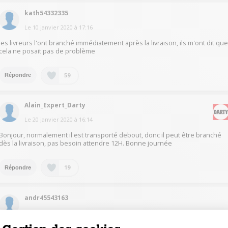
kath54332335
Le
10 janvier 2020
à
17:16
les livreurs l'ont branché immédiatement après la livraison, ils m'ont dit qu
cela ne posait pas de problème
59
Répondre
Alain_Expert_Darty
Le
20 janvier 2020
à
16:14
Bonjour, normalement il est transporté debout, donc il peut être branché
dès la livraison, pas besoin attendre 12H. Bonne journée
19
Répondre
andr45543163
Le
10 janvier 2020
à
18:43
Bonjour,