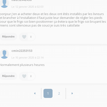
Le
12 janvier 2020
à
02:03
bonjour j'en ai acheter deux et les deux ont étés installés par les livreurs
et brancher à l'installation il faut juste leur demander de régler les pieds
pour que le frigo soi bien positionner ça évitera que le frigo soi bruyant les
miens sont silencieux pas de souci je suis très satisfaite
8
Répondre
cmin22253153
Le
10 janvier 2020
à
22:14
Normalement plusieurs heures
8
Répondre
1
2