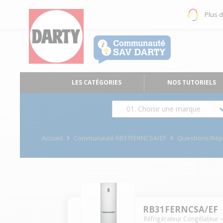
Plus 
LES CATÉGORIES
NOS TUTORIELS
01. Choisir une marque
Accueil
Communauté RB31FERNCSA/EF
Questions/Ré
RB31FERNCSA/EF
Réfrigérateur Congélateur