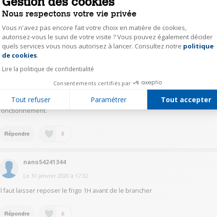
Gestion des cookies
J'ai attendu plusieurs heures avant de le brancher selon les
Nous respectons votre vie privée
recommandations de l'installateur.
Vous n'avez pas encore fait votre choix en matière de cookies,
autorisez-vous le suivi de votre visite ? Vous pouvez également décider
10
Répondre
quels services vous nous autorisez à lancer. Consultez notre
politique
Axeptio consent
de cookies
.
alex45352562
Lire la politique de confidentialité
Le
10 janvier 2020
à
17:02
Consentements certifiés par
Bonjour, quand ils sont venu livrer le mien, il étais en position verticale
Tout refuser
Paramétrer
Tout accepter
dans le camion et les livreur le mettent en service pour vous expliquer le
fonctionnement.
8
Répondre
nano54241344
Le
10 janvier 2020
à
17:32
Il faut laisser reposer le frigo 1H avant de le brancher
6
Répondre