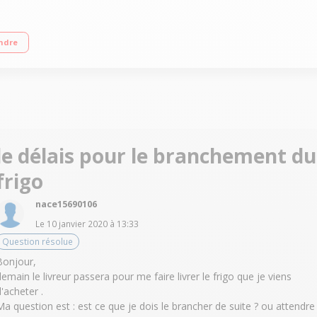
 - A++ Réfrigérateur à froid ventilé 206 L Congélateur à froid ventilé 98 L Con
ndre
le délais pour le branchement du
frigo
nace15690106
Le
10 janvier 2020
à
13:33
Question résolue
Bonjour,
demain le livreur passera pour me faire livrer le frigo que je viens
d'acheter .
Ma question est : est ce que je dois le brancher de suite ? ou attendre