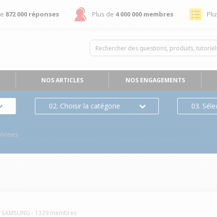
de
872 000 réponses
Plus de
4 000 000 membres
Plu
NOS ARTICLES
NOS ENGAGEMENTS
02. Choisir la catégorie
03. Séle
ponses
SAMSUNG
-
1329
membres