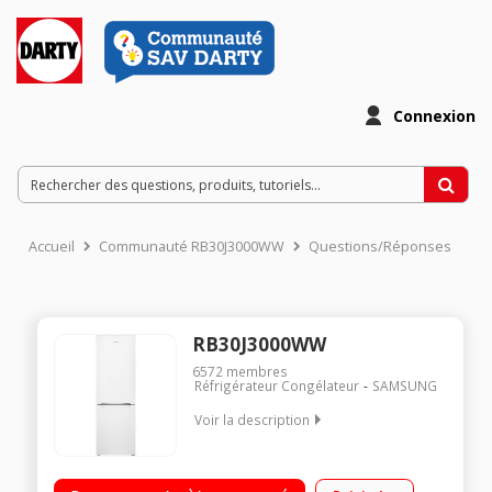
Connexion
Accueil
Communauté RB30J3000WW
Questions/Réponses
RB30J3000WW
6572
membres
Réfrigérateur Congélateur
SAMSUNG
Voir la description
Volume 321L - Dimensions 178.0x59.5x66.8 cm - Classe F -
39dB Réfrigérateur à Froid ventilé 213 L Congélateur à Froid