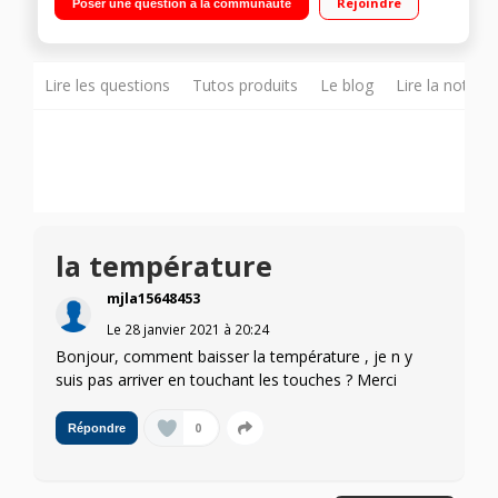
Rejoindre
Poser une question à la communauté
ventilé 108 L Clayette coulissante EasySlide - Eclairage LED
Lire les questions
Tutos produits
Le blog
Lire la notice
la température
mjla15648453
Le
28 janvier 2021
à
20:24
Bonjour, comment baisser la température , je n y
suis pas arriver en touchant les touches ? Merci
0
Répondre