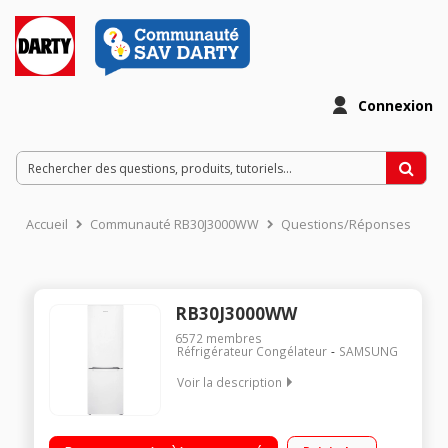
Connexion
Accueil
Communauté RB30J3000WW
Questions/Réponses
RB30J3000WW
6572
membres
Réfrigérateur Congélateur
SAMSUNG
Voir la description
Volume 321L - Dimensions 178.0x59.5x66.8 cm - Classe F -
39dB Réfrigérateur à Froid ventilé 213 L Congélateur à Froid