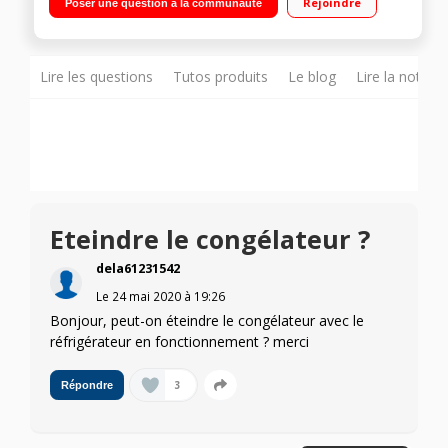
Rejoindre
Poser une question à la communauté
ventilé 108 L Clayette coulissante EasySlide - Eclairage LED
Lire les questions
Tutos produits
Le blog
Lire la notice
Eteindre le congélateur ?
dela61231542
Le
24 mai 2020
à
19:26
Bonjour, peut-on éteindre le congélateur avec le
réfrigérateur en fonctionnement ? merci
3
Répondre