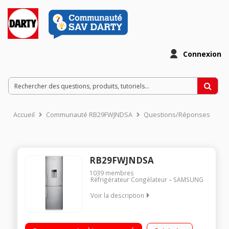
Connexion
Accueil
Communauté RB29FWJNDSA
Questions/Réponses
RB29FWJNDSA
1039
membres
Réfrigérateur Congélateur
SAMSUNG
Voir la description
Volume 309L - Dimensions 178.0x59.5x66.8 cm - Classe F -
39dB Réfrigérateur à Froid ventilé 191L Congélateur à Froid