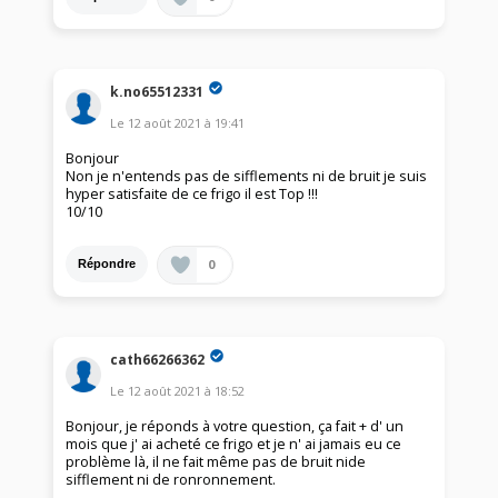
k.no65512331
Le
12 août 2021
à
19:41
Bonjour
Non je n'entends pas de sifflements ni de bruit je suis
hyper satisfaite de ce frigo il est Top !!!
10/10
0
Répondre
cath66266362
Le
12 août 2021
à
18:52
Bonjour, je réponds à votre question, ça fait + d' un
mois que j' ai acheté ce frigo et je n' ai jamais eu ce
problème là, il ne fait même pas de bruit nide
sifflement ni de ronronnement.