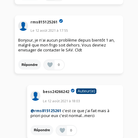
rms815125261
Le
12 août 2021
à
17:55
Bonjour, je n'ai aucun problème depuis bientôt 1 an,
malgré que mon frigo soit dehors. Vous devriez
envisager de contacter le SAV. Cldt
0
Répondre
Auteur(e)
bess24266242
Le
12 août 2021
à
18:03
@rms815125261
c'est ce que j'ai fait mais à
priori pour eux c'est normal...merci
0
Répondre