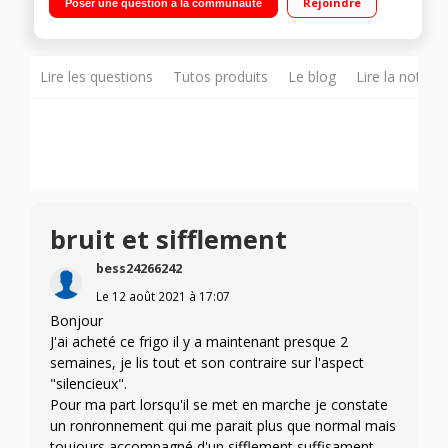
Rejoindre
Poser une question à la communauté
ventilé 118L Distributeur d'eau en façade
Lire les questions
Tutos produits
Le blog
Lire la notice
bruit et sifflement
bess24266242
Le
12 août 2021
à
17:07
Bonjour
J'ai acheté ce frigo il y a maintenant presque 2
semaines, je lis tout et son contraire sur l'aspect
"silencieux".
Pour ma part lorsqu'il se met en marche je constate
un ronronnement qui me parait plus que normal mais
toujours accompagné d'un sifflement suffisament