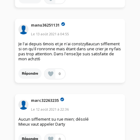
manu36251131
Le
13 août 2021
à
04:55
Je l'ai depuis 6mois et je n'ai constzy8aucun sifflement
si on qu'il ronronne mais étant dans une crier je ny fais
pas trop attention. Dans l'ense3je suis satisfaite de
mon achzt6
0
Répondre
marc32263235
Le
12 août 2021
à
22:36
Aucun sifflement su rue mien; désolé
Mieux vaut appeler Darty
0
Répondre