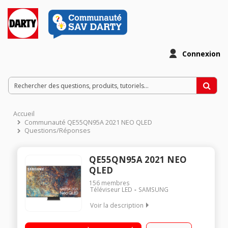
Connexion
Accueil
Communauté QE55QN95A 2021 NEO QLED
Questions/Réponses
QE55QN95A 2021 NEO
QLED
156
membres
Téléviseur LED
SAMSUNG
Voir la description
Ecran de 138 cm (55'') Néo QLED - 4K Luminosité / Contraste :
Quantum mini LED Boîtier déporté 'One Connect' 4 HDMI 3 USB