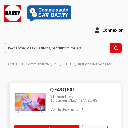
Connexion
Accueil
Communauté QE43Q60T
Questions/Réponses
QE43Q60T
341
membres
Téléviseur QLED
SAMSUNG
Voir la description
QLED 100% Volume Couleur Quantum Processor 4K Garantie
anti marquage Contrôlez votre maison connecté