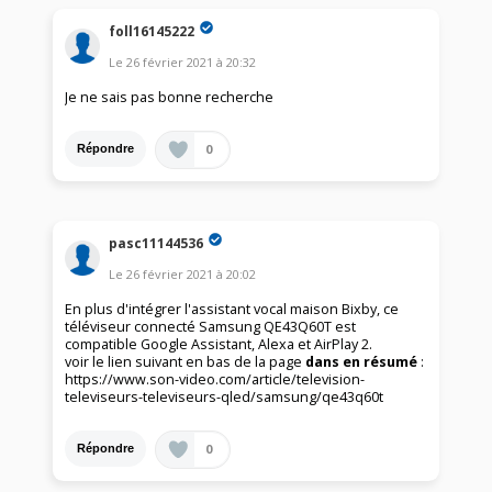
foll16145222
Le
26 février 2021
à
20:32
Je ne sais pas bonne recherche
0
Répondre
pasc11144536
Le
26 février 2021
à
20:02
En plus d'intégrer l'assistant vocal maison Bixby, ce
téléviseur connecté Samsung QE43Q60T est
compatible Google Assistant, Alexa et AirPlay 2.
voir le lien suivant en bas de la page
dans en résumé
:
https://www.son-video.com/article/television-
televiseurs-televiseurs-qled/samsung/qe43q60t
0
Répondre