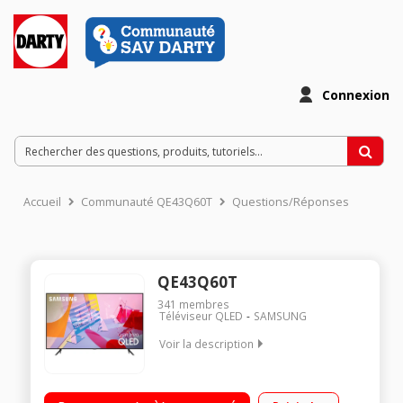
Connexion
Accueil
Communauté QE43Q60T
Questions/Réponses
QE43Q60T
341
membres
Téléviseur QLED
SAMSUNG
Voir la description
QLED 100% Volume Couleur Quantum Processor 4K Garantie
anti marquage Contrôlez votre maison connecté