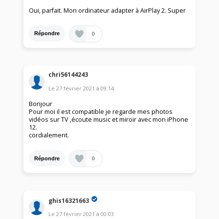
Oui, parfait. Mon ordinateur adapter à AirPlay 2. Super
0
Répondre
chri56144243
Le
27 février 2021
à
09:14
Bonjour
Pour moi il est compatible je regarde mes photos
vidéos sur TV ,écoute music et miroir avec mon iPhone
12.
cordialement.
0
Répondre
ghis16321663
Le
27 février 2021
à
00:03