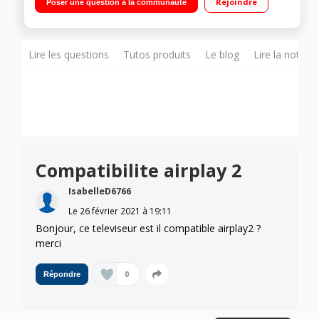
Rejoindre
Poser une question à la communauté
Lire les questions
Tutos produits
Le blog
Lire la notice
Compatibilite airplay 2
IsabelleD6766
Le
26 février 2021
à
19:11
Bonjour, ce televiseur est il compatible airplay2 ?
merci
0
Répondre