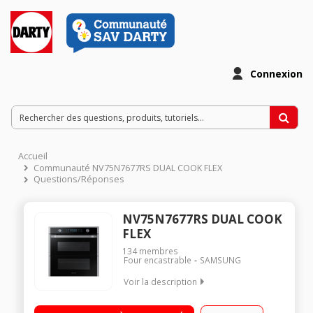
Connexion
Accueil
Communauté NV75N7677RS DUAL COOK FLEX
Questions/Réponses
NV75N7677RS DUAL COOK
FLEX
134
membres
Four encastrable
SAMSUNG
Voir la description
Encastrable - Technologie Dual Cook Flex - 2 cavités
indépendantes Nettoyage pyrolyse - Porte froide - Chaleur