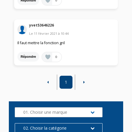
0
Répondre
yvet53646226
Le
11 février 2021
à
10:44
Il faut mettre la fonction gril
0
Répondre
1
01. Choisir une marque
02. Choisir la catégorie