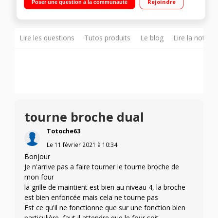
Rejoindre
Poser une question à la communauté
pulsée 50 programmes automatiques - Connectique WiFi Très
grande capacité 75 litres - Rail télescopique - Efficacité
énergétique A+
Lire les questions
Tutos produits
Le blog
Lire la notice
tourne broche dual
Totoche63
Le
11 février 2021
à
10:34
Bonjour
Je n'arrive pas a faire tourner le tourne broche de
mon four
la grille de maintient est bien au niveau 4, la broche
est bien enfoncée mais cela ne tourne pas
Est ce qu'il ne fonctionne que sur une fonction bien
particulière, faut il attendre que le four soit