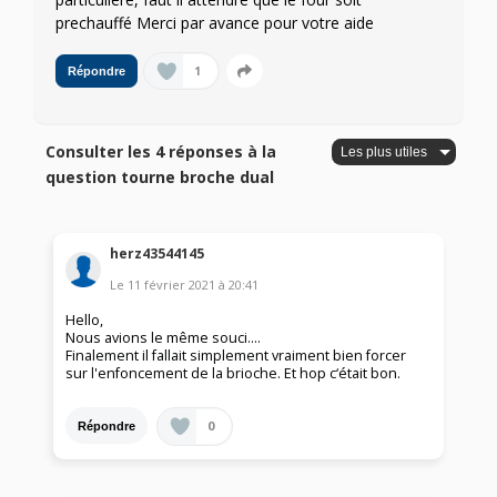
prechauffé Merci par avance pour votre aide
1
Répondre
Consulter les 4 réponses à la
question tourne broche dual
herz43544145
Le
11 février 2021
à
20:41
Hello,
Nous avions le même souci....
Finalement il fallait simplement vraiment bien forcer
sur l'enfoncement de la brioche. Et hop c‘était bon.
0
Répondre