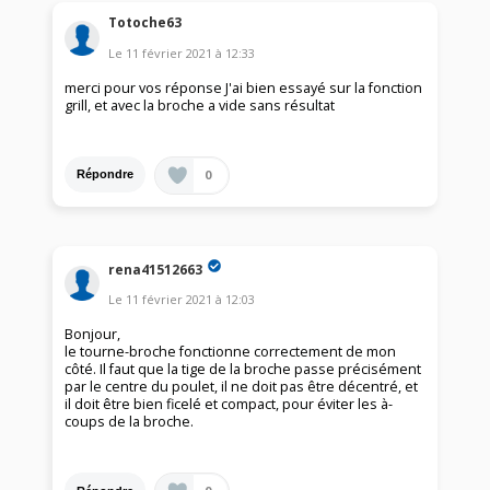
Totoche63
Le
11 février 2021
à
12:33
merci pour vos réponse J'ai bien essayé sur la fonction
grill, et avec la broche a vide sans résultat
0
Répondre
rena41512663
Le
11 février 2021
à
12:03
Bonjour,
le tourne-broche fonctionne correctement de mon
côté. Il faut que la tige de la broche passe précisément
par le centre du poulet, il ne doit pas être décentré, et
il doit être bien ficelé et compact, pour éviter les à-
coups de la broche.