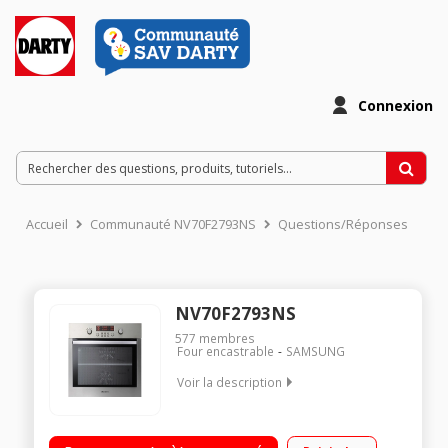
Connexion
Accueil
Communauté NV70F2793NS
Questions/Réponses
NV70F2793NS
577
membres
Four encastrable
SAMSUNG
Voir la description
Four multifonction - Chaleur tournante Nettoyage pyrolyse -
Porte froide Nettoyage vapeur Séparateur de cavité - Rail