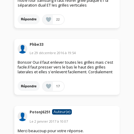
notre four Samsung il faut retirer grille plaque ET la
séparation dual ET les grilles verticales
22
Répondre
Phbe33
Le
29 décembre 2016
à
19:54
Bonsoir Oui il faut enlever toutes les grilles mais c'est
facile.Il faut presser vers le bas le haut des grilles
laterales et elles s'enlevent facilement. Cordialement
17
Répondre
Auteur(e)
PotonJ6251
Le
2 janvier 2017
à
10:07
Merci beaucoup pour votre réponse.