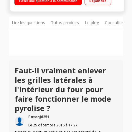
Rejoindre
Poser une question à la communauté
télescopique
Lire les questions
Tutos produits
Le blog
Consulter sur
Faut-il vraiment enlever
les grilles latérales à
l'intérieur du four pour
faire fonctionner le mode
pyrolise ?
PotonJ6251
Le
29 décembre 2016
à
17:27