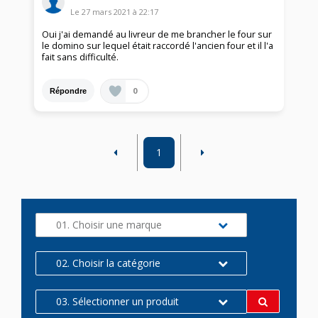
Le
27 mars 2021
à
22:17
Oui j'ai demandé au livreur de me brancher le four sur
le domino sur lequel était raccordé l'ancien four et il l'a
fait sans difficulté.
0
Répondre
1
01. Choisir une marque
02. Choisir la catégorie
03. Sélectionner un produit