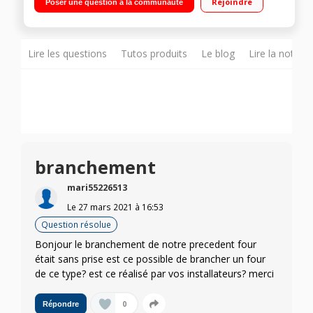
Rejoindre
Poser une question à la communauté
Clean Capacité 68 litres - 20 menus automatiques Technologie
Twin Convection™
Lire les questions
Tutos produits
Le blog
Lire la notice
branchement
mari55226513
Le
27 mars 2021
à
16:53
Question résolue
Bonjour le branchement de notre precedent four
était sans prise est ce possible de brancher un four
de ce type? est ce réalisé par vos installateurs? merci
0
Répondre