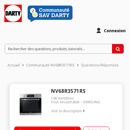
Connexion
Accueil
Communauté NV68R3571RS
Questions/Réponses
NV68R3571RS
108
membres
Four encastrable
SAMSUNG
Voir la description
Encastrable - Four double cavité - Chaleur tournante Pulsée -
Classe A Nettoyage pyrolyse - Porte froide - Fonction Steam