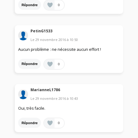
0
Répondre
PetinG1533
Le
29 novembre 2016
à
10:50
Aucun problème : ne nécessite aucun effort !
0
Répondre
MarianneL1786
Le
29 novembre 2016
à
10:43
Oui, très facile.
0
Répondre