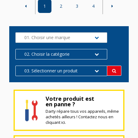
1
2
3
4
01. Choisir une marque
02. Choisir la catégorie
03. Sélectionner un produit
Votre produit est
en panne ?
Darty répare tous vos appareils, même
achetés ailleurs ! Contactez nous en
cliquant ici.