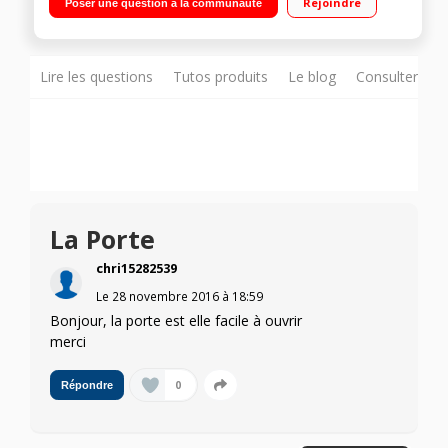
Rejoindre
Poser une question à la communauté
Lire les questions
Tutos produits
Le blog
Consulter sur
La Porte
chri15282539
Le
28 novembre 2016
à
18:59
Bonjour, la porte est elle facile à ouvrir
merci
0
Répondre