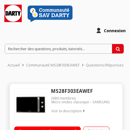
Connexion
Accueil
Communauté MS28F303EAWEF
Questions/Réponses
MS28F303EAWEF
2680
membres
Micro ondes classique
SAMSUNG
Voir la description
Diamètre plateau 31,8 cm - Capacité 28 l. / Puissance 1000
watts / Cavité en céramique émaillée / Cuisson vapeur