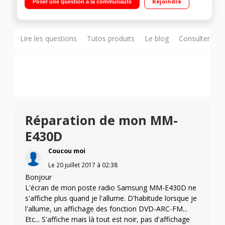
Rejoindre
Poser une question à la communauté
CD/DVD compatible DivX/Sortie HDMI avec upscaling 1080p
Lire les questions
Tutos produits
Le blog
Consulter sur
Réparation de mon MM-
E430D
Coucou moi
Le
20 juillet 2017
à
02:38
Bonjour
L'écran de mon poste radio Samsung MM-E430D ne
s'affiche plus quand je l'allume. D'habitude lorsque je
l'allume, un affichage des fonction DVD-ARC-FM...
Etc... S'affiche mais là tout est noir, pas d'affichage