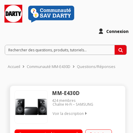
Connexion
Accueil
Communauté MM-E430D
Questions/Réponses
MM-E430D
424
membres
Chaîne Hi-Fi
SAMSUNG
Voir la description
Puissance RMS 2x60 watts/Dock iPod/iPhone - Galaxy SII /
Galaxy SIII / Galaxy Note / Galaxy Player/Bluetooth - Lecture