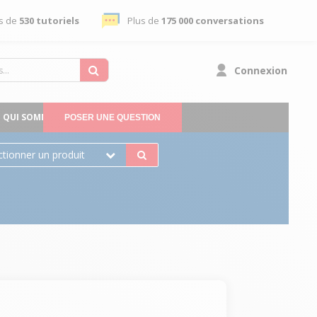
s de
530 tutoriels
Plus de
175 000 conversations
Connexion
QUI SOMMES-NOUS
POSER UNE QUESTION
ctionner un produit