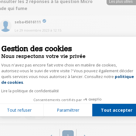
nsulter les 2 réponses à la question Micro
nde qui fume
seba45616111
Le
29 novembre 2023
à
12:15
Bonjour,
J'ai exactement le même problème que vous. De la fumée s'échappe de la
Gestion des cookies
porte avant.
Nous respectons votre vie privée
0
Répondre
Vous n'avez pas encore fait votre choix en matière de cookies,
autorisez-vous le suivi de votre visite ? Vous pouvez également décider
quels services vous nous autorisez à lancer. Consultez notre
politique
Axeptio consent
nava15666436
de cookies
.
Le
29 novembre 2023
à
12:02
Lire la politique de confidentialité
Contacter le sav
Consentements certifiés par
Tout refuser
Paramétrer
Tout accepter
0
Répondre
1