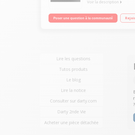
Voir la description
Capacité de 22 litres Fonction Maintien au chaud
Rejoi
Poser une question à la communauté
Lire les questions
Tutos produits
Le blog
Lire la notice
Consulter sur darty.com
Darty 2nde Vie
Acheter une pièce détachée