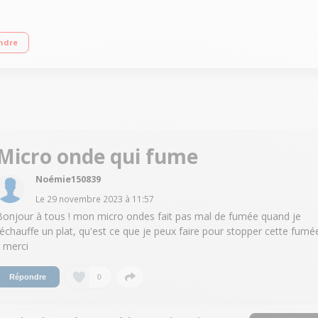
 Cuisson automatique Auto Cook Fonction désodorisation
ndre
Micro onde qui fume
Noémie150839
Le
29 novembre 2023
à
11:57
Bonjour à tous ! mon micro ondes fait pas mal de fumée quand je
réchauffe un plat, qu'est ce que je peux faire pour stopper cette fumé
? merci
0
Répondre