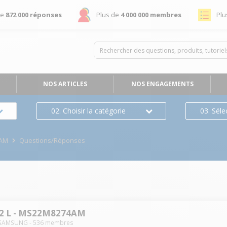
de
872 000 réponses
Plus de
4 000 000 membres
Plu
NOS ARTICLES
NOS ENGAGEMENTS
02. Choisir la catégorie
03. Séle
4AM
Questions/Réponses
22 L - MS22M8274AM
SAMSUNG
-
536
membres