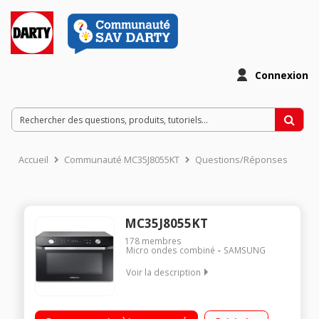
Connexion
Accueil
Communauté MC35J8055KT
Questions/Réponses
MC35J8055KT
178
membres
Micro ondes combiné
SAMSUNG
Voir la description
Diamètre du plateau 38 cm - Capacité 35 l. Puissance : four
2700 watts / Gril 2300 watts Cavité en céramique émaillée