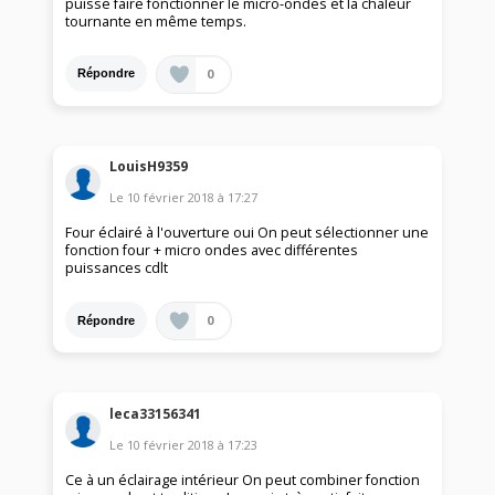
puisse faire fonctionner le micro-ondes et la chaleur
tournante en même temps.
0
Répondre
LouisH9359
Le
10 février 2018
à
17:27
Four éclairé à l'ouverture oui On peut sélectionner une
fonction four + micro ondes avec différentes
puissances cdlt
0
Répondre
leca33156341
Le
10 février 2018
à
17:23
Ce à un éclairage intérieur On peut combiner fonction