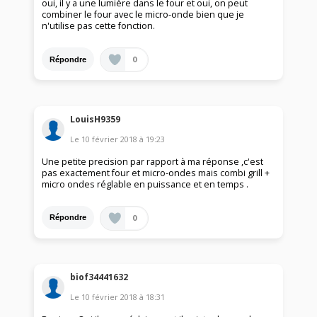
oui, il y a une lumière dans le four et oui, on peut
combiner le four avec le micro-onde bien que je
n'utilise pas cette fonction.
0
Répondre
LouisH9359
Le
10 février 2018
à
19:23
Une petite precision par rapport à ma réponse ,c'est
pas exactement four et micro-ondes mais combi grill +
micro ondes réglable en puissance et en temps .
0
Répondre
biof34441632
Le
10 février 2018
à
18:31