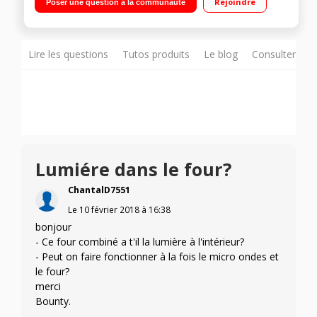
Rejoindre
Poser une question à la communauté
Cuisson croustillante - cocotte vapeur
Lire les questions
Tutos produits
Le blog
Consulter sur
Lumiére dans le four?
ChantalD7551
Le
10 février 2018
à
16:38
bonjour
- Ce four combiné a t'il la lumière à l'intérieur?
- Peut on faire fonctionner à la fois le micro ondes et
le four?
merci
Bounty.