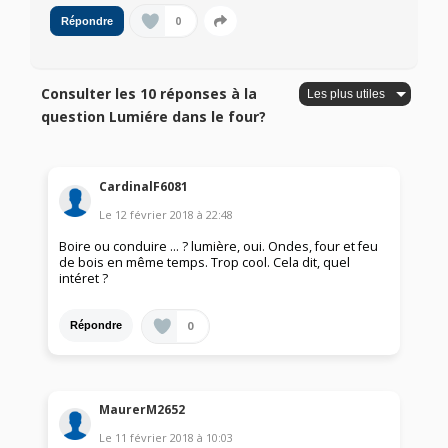
0
Répondre
Consulter les 10 réponses à la
question Lumiére dans le four?
CardinalF6081
Le
12 février 2018
à
22:48
Boire ou conduire ... ? lumière, oui. Ondes, four et feu
de bois en même temps. Trop cool. Cela dit, quel
intéret ?
0
Répondre
MaurerM2652
Le
11 février 2018
à
10:03