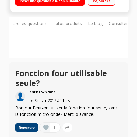
Rejoindre
Poser une question à la communauté
céramique émaillée
Lire les questions
Tutos produits
Le blog
Consulter sur
Fonction four utilisable
seule?
caro15737663
Le
25 avril 2017
à
11:28
Bonjour Peut-on utiliser la fonction four seule, sans
la fonction micro-onde? Merci d'avance.
1
Répondre