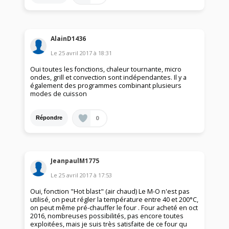
AlainD1436
Le
25 avril 2017
à
18:31
Oui toutes les fonctions, chaleur tournante, micro
ondes, grill et convection sont indépendantes. Il y a
également des programmes combinant plusieurs
modes de cuisson
0
Répondre
JeanpaulM1775
Le
25 avril 2017
à
17:53
Oui, fonction "Hot blast" (air chaud) Le M-O n'est pas
utilisé, on peut régler la température entre 40 et 200°C,
on peut même pré-chauffer le four . Four acheté en oct
2016, nombreuses possibilités, pas encore toutes
exploitées, mais je suis très satisfaite de ce four qu