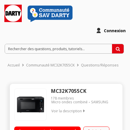
Connexion
Accueil
Communauté MC32K7055CK
Questions/Réponses
MC32K7055CK
178
membres
Micro ondes combiné
SAMSUNG
Voir la description
Diamètre plateau 34,5 cm - Capacité 32 l. Puissance 900 W /
Gril 1500 W / Four 2100 W Programmateur électronique Cavité