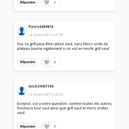
0
Répondre
PatrickM9816
Le
25 avril 2017
à
21:29
Oui. Le grill peut être utilisé seul, sans Micro onde (le
plateau tourne egalement si on est en mode grill seul
0
Répondre
mich24431165
Le
25 avril 2017
à
20:33
bonjour, oui a votre question. comme toutes les autres
fonctions four seul ainsi que grill seul et micro ondes
seul.
0
Répondre