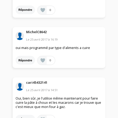
0
Répondre
MichelC8642
Le
25 avril 2017
à
16:19
oui mais programmé par type d'aliments a cuire
0
Répondre
cari45432141
Le
25 avril 2017
à
14:51
Oui, bien sûr, je l'utilise même maintenant pour faire
cuire la pâte à choux et les macarons car je trouve que
c'est mieux que mon four à gaz.