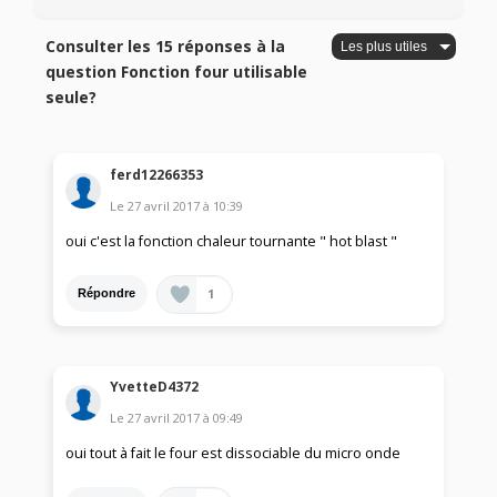
Consulter les 15 réponses à la
question Fonction four utilisable
seule?
ferd12266353
Le
27 avril 2017
à
10:39
oui c'est la fonction chaleur tournante " hot blast "
1
Répondre
YvetteD4372
Le
27 avril 2017
à
09:49
oui tout à fait le four est dissociable du micro onde