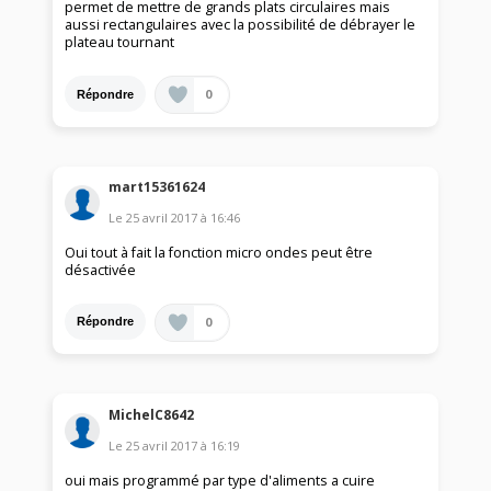
permet de mettre de grands plats circulaires mais
aussi rectangulaires avec la possibilité de débrayer le
plateau tournant
0
Répondre
mart15361624
Le
25 avril 2017
à
16:46
Oui tout à fait la fonction micro ondes peut être
désactivée
0
Répondre
MichelC8642
Le
25 avril 2017
à
16:19
oui mais programmé par type d'aliments a cuire