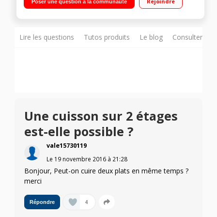
Rejoindre
Poser une question à la communauté
vapeur - Cavité céramique émaillée
Lire les questions
Tutos produits
Le blog
Consulter sur
Une cuisson sur 2 étages
est-elle possible ?
vale15730119
Le
19 novembre 2016
à
21:28
Bonjour, Peut-on cuire deux plats en même temps ?
merci
4
Répondre