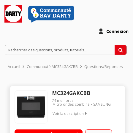
Connexion
Accueil
Communauté MC324GAKCBB
Questions/Réponses
MC324GAKCBB
74
membres
Micro ondes combiné
SAMSUNG
Voir la description
Plateau fixe - Capacité 32 l. Puissance 800 W / Gril 1450 W /
Four 1550 W Programmateur électronique Générateur de