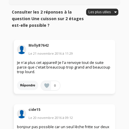
Consulter les 2 réponses à la
question Une cuisson sur 2 étages
est-elle possible ?
MollyB7642
Le
21 novembre 2016
à
11:29
Je n'ai plus cet appareil! Je l'a renvoye tout de suite
parce que c'etait breaucoup trop grand and beaucoup
trop lourd.
0
Répondre
cide15
Le
20 novembre 2016
à
09:12
bonjour pas possible car un seul lèche fritte sur deux