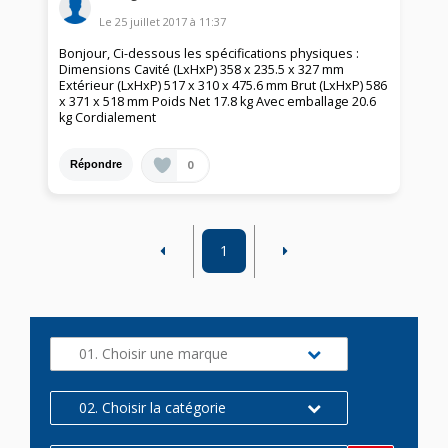
Le
25 juillet 2017
à
11:37
Bonjour, Ci-dessous les spécifications physiques :
Dimensions Cavité (LxHxP) 358 x 235.5 x 327 mm
Extérieur (LxHxP) 517 x 310 x 475.6 mm Brut (LxHxP) 586
x 371 x 518 mm Poids Net 17.8 kg Avec emballage 20.6
kg Cordialement
0
Répondre
1
01. Choisir une marque
02. Choisir la catégorie