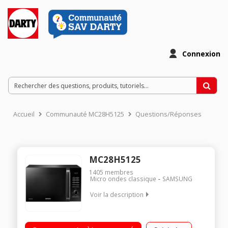
Connexion
Accueil
Communauté MC28H5125
Questions/Réponses
MC28H5125
1405
membres
Micro ondes classique
SAMSUNG
Voir la description
Diamètre plateau 32 cm - Capacité 28 l. Puissance 900 W / Gril
1500 W / Four 2100 W Programmateur électronique Cuissons