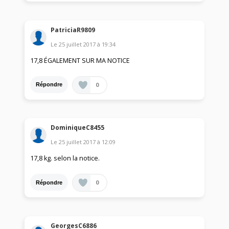
PatriciaR9809
Le
25 juillet 2017
à
19:34
17,8 ÉGALEMENT SUR MA NOTICE
0
Répondre
DominiqueC8455
Le
25 juillet 2017
à
12:09
17,8 kg. selon la notice.
0
Répondre
GeorgesC6886