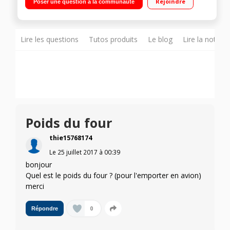
Rejoindre
Poser une question à la communauté
levage de pâte, yaourt
Lire les questions
Tutos produits
Le blog
Lire la notice
Poids du four
thie15768174
Le
25 juillet 2017
à
00:39
bonjour
Quel est le poids du four ? (pour l'emporter en avion)
merci
0
Répondre