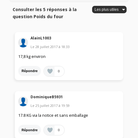
Consulter les 5 réponses à la
question Poids du four
AlainL1003
Le
28 juillet 2017
à
18:33
17,8 kg environ
0
Répondre
DominiqueB5931
Le
25 juillet 2017
à
19:59
17.8 KG via la notice et sans emballage
0
Répondre