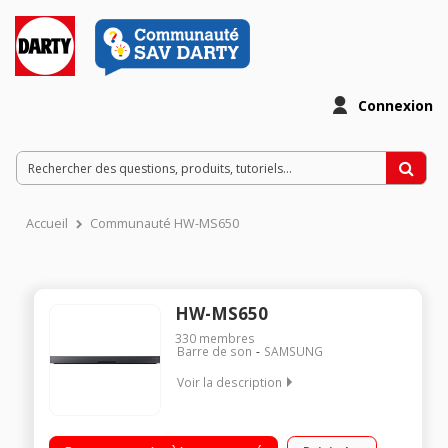
Connexion
Accueil
Communauté HW-MS650
HW-MS650
330
membres
Barre de son
SAMSUNG
Voir la description
Barre de son de 106 cm de large - Caisson de basses intégré
9 Haut-Parleurs indépendants Technologies Bluetooth et Wifi -