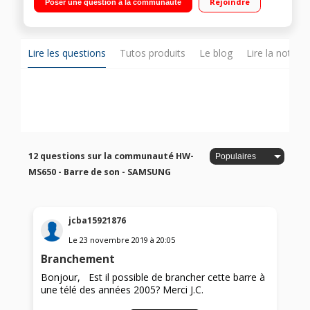
Rejoindre
Poser une question à la communauté
Compatible DTS 5.1 Compatible Wireless Audio System - 4K
Pass-Through et HDR
Lire les questions
Tutos produits
Le blog
Lire la notice
12 questions sur la communauté HW-
MS650 - Barre de son - SAMSUNG
jcba15921876
Le
23 novembre 2019
à
20:05
Branchement
Bonjour, Est il possible de brancher cette barre à
une télé des années 2005? Merci J.C.