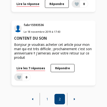
Lire la réponse
Répondre
0
fabr15593536
Le
18 novembre 2019
à
17:43
CONTENT DU SON
Bonjour je voudrais acheter cet article pour mon
mari qui est très difficile ; prochainement c'est son
anniversaire !! j'aimerais avoir votre retour sur ce
produit
Lire les 7 réponses
Répondre
0
1
2