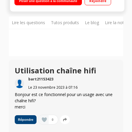
Rejoindre
Poser une question à la communauté
Caisson de basses 6,5' sans fil
Lire les questions
Tutos produits
Le blog
Lire la notice
Utilisation chaîne hifi
bart21153423
Le
23 novembre 2023
à
07:16
Bonjour est ce fonctionnel pour un usage avec une
chaîne hifi?
merci
0
Répondre