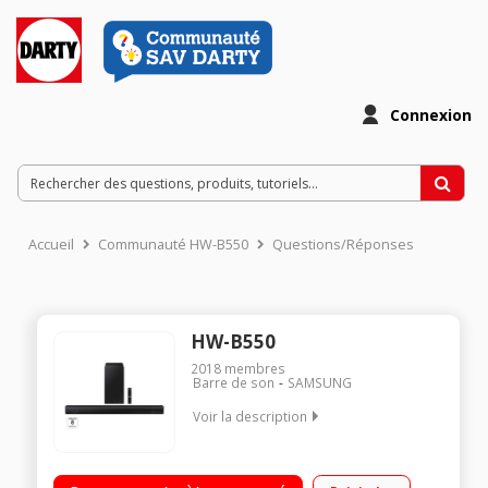
Connexion
Accueil
Communauté HW-B550
Questions/Réponses
HW-B550
2018
membres
Barre de son
SAMSUNG
Voir la description
Barre de son 2.1 - Bluetooth - HDMI Mode Bass Boost -
Puissance 410 W Dolby 2ch / DTS Virtual : X Mode gaming -