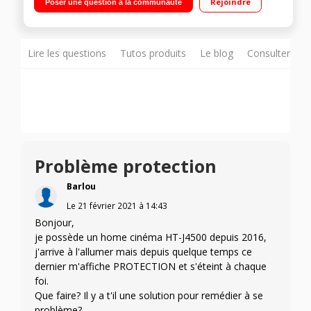
Rejoindre
Poser une question à la communauté
totale de 500 Watts RMS Technologies Bluetooth, DLNA,
Ethernet, Bluetooth Power on Port USB, ARC (Audio Return
Channel)
Lire les questions
Tutos produits
Le blog
Consulter sur
Problème protection
Barlou
Le
21 février 2021
à
14:43
Bonjour,
je possède un home cinéma HT-J4500 depuis 2016,
j'arrive à l'allumer mais depuis quelque temps ce
dernier m'affiche PROTECTION et s'éteint à chaque
foi.
Que faire? Il y a t'il une solution pour remédier à se
problème?