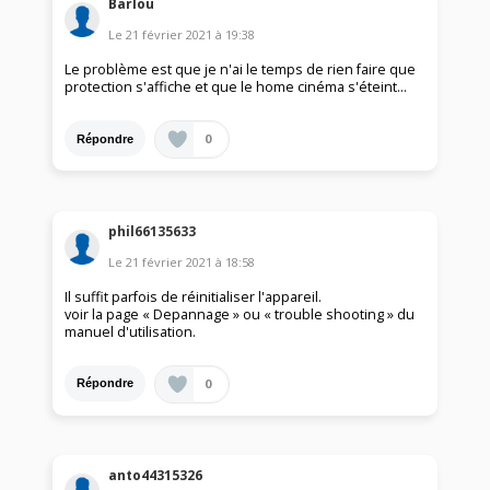
Barlou
Le
21 février 2021
à
19:38
Le problème est que je n'ai le temps de rien faire que
protection s'affiche et que le home cinéma s'éteint...
0
Répondre
phil66135633
Le
21 février 2021
à
18:58
Il suffit parfois de réinitialiser l'appareil.
voir la page « Depannage » ou « trouble shooting » du
manuel d'utilisation.
0
Répondre
anto44315326