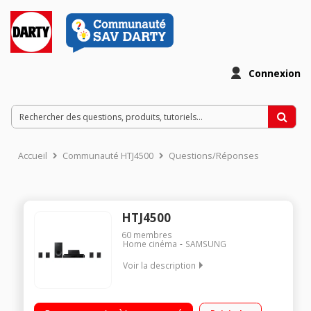
Connexion
Accueil
Communauté HTJ4500
Questions/Réponses
HTJ4500
60
membres
Home cinéma
SAMSUNG
Voir la description
Home cinéma tout en un composé d'un lecteur Bluray 3D, d'un
caisson de basses et de 5 enceintes satellites Puissance