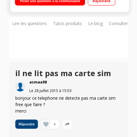
Rejoindre
Poser une question à la communauté
Lire les questions
Tutos produits
Le blog
Consulter sur
il ne lit pas ma carte sim
asmaa98
Le
28 juillet 2015
à
15:53
bonjour ce telephone ne detecte pas ma carte sim
free que faire ?
merci
4
Répondre