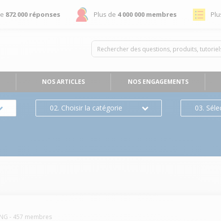
de
872 000 réponses
Plus de
4 000 000 membres
Plu
NOS ARTICLES
NOS ENGAGEMENTS
02. Choisir la catégorie
03. Séle
NG
-
457
membres