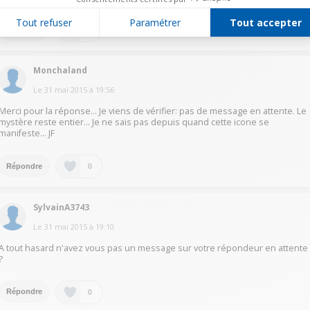
Tout refuser
Paramétrer
Tout accepter
0
Répondre
Monchaland
Le
31 mai 2015
à
19:56
Merci pour la réponse... Je viens de vérifier: pas de message en attente. Le
mystère reste entier... Je ne sais pas depuis quand cette icone se
manifeste... JF
0
Répondre
SylvainA3743
Le
31 mai 2015
à
19:10
A tout hasard n'avez vous pas un message sur votre répondeur en attente
?
0
Répondre