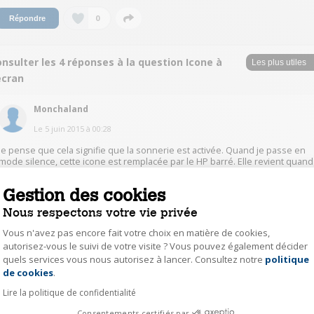
0
Répondre
nsulter les 4 réponses à la question Icone à
écran
Monchaland
Le
5 juin 2015
à
00:28
Je pense que cela signifie que la sonnerie est activée. Quand je passe en
mode silence, cette icone est remplacée par le HP barré. Elle revient quand
je supprime le mode silence. JF
Gestion des cookies
0
Répondre
Nous respectons votre vie privée
Vous n'avez pas encore fait votre choix en matière de cookies,
autorisez-vous le suivi de votre visite ? Vous pouvez également décider
SandrineR2897
quels services vous nous autorisez à lancer. Consultez notre
politique
Axeptio consent
Le
31 mai 2015
à
22:07
de cookies
.
bonsoir, je ne puis vous aider car ce cas de figure ne m’ait arriver, faites un
Lire la politique de confidentialité
resett usine, mais avant notez tous vos numéros et contacts, car plus rien
après. Je vous laisse mon email, si : sandrine.robin5@wanadoo.fr
Consentements certifiés par