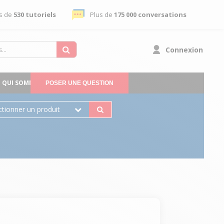
s de
530 tutoriels
Plus de
175 000 conversations
Connexion
QUI SOMMES-NOUS
POSER UNE QUESTION
ctionner un produit