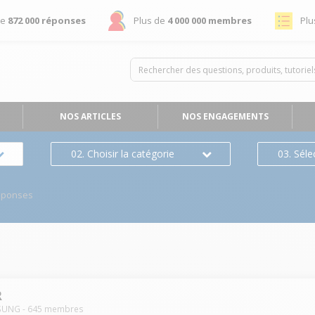
de
872 000 réponses
Plus de
4 000 000 membres
Plu
NOS ARTICLES
NOS ENGAGEMENTS
02. Choisir la catégorie
03. Séle
éponses
R
SUNG
-
645
membres