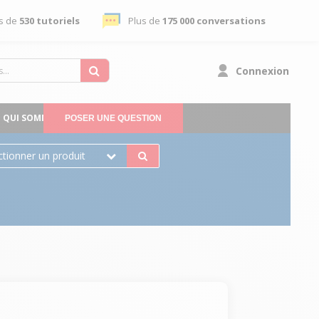
s de
530 tutoriels
Plus de
175 000 conversations
Connexion
QUI SOMMES-NOUS
POSER UNE QUESTION
ctionner un produit