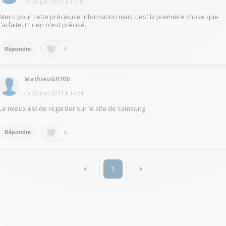
Le
23 juin 2017
à
17:10
Merci pour cette précieuse information mais c'est la première chose que
j'ai faite. Et rien n'est précisé.
0
Répondre
MathieuG9700
Le
23 juin 2017
à
16:24
Le mieux est de regarder sur le site de samsung
0
Répondre
1