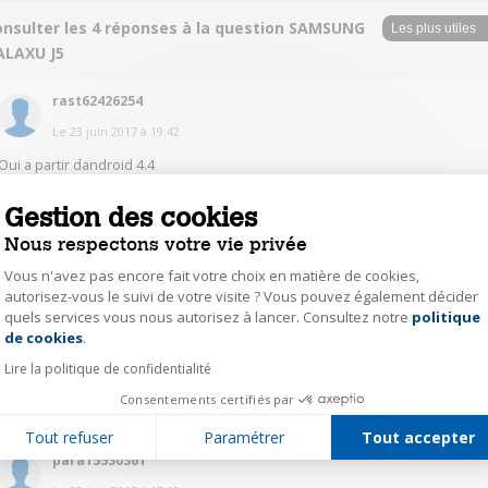
onsulter les 4 réponses à la question SAMSUNG
ALAXU J5
rast62426254
Le
23 juin 2017
à
19:42
Oui a partir dandroid 4.4
Gestion des cookies
0
Répondre
Nous respectons votre vie privée
Vous n'avez pas encore fait votre choix en matière de cookies,
le-m11465461
autorisez-vous le suivi de votre visite ? Vous pouvez également décider
Le
23 juin 2017
à
18:33
quels services vous nous autorisez à lancer. Consultez notre
politique
Axeptio consent
de cookies
.
Oui il est compatible
Lire la politique de confidentialité
0
Répondre
Consentements certifiés par
Tout refuser
Paramétrer
Tout accepter
para15530361