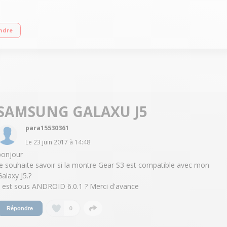
cation IP68 (Etanche) Ecran tactile Super Amoled de 1.3" - Fonction Always On 
ndre
et en silicone rouge fourni
SAMSUNG GALAXU J5
para15530361
Le
23 juin 2017
à
14:48
bonjour
Je souhaite savoir si la montre Gear S3 est compatible avec mon
Galaxy J5.?
il est sous ANDROID 6.0.1 ? Merci d'avance
0
Répondre