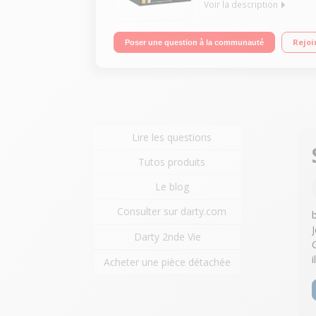
Voir la description
Design circulaire avec cadran rotatif avec Certifi
Rejoi
Poser une question à la communauté
Mémoire 4Go GPS et coach sportif intégré - Bracel
Lire les questions
Tutos produits
Le blog
Consulter sur darty.com
Darty 2nde Vie
Acheter une pièce détachée