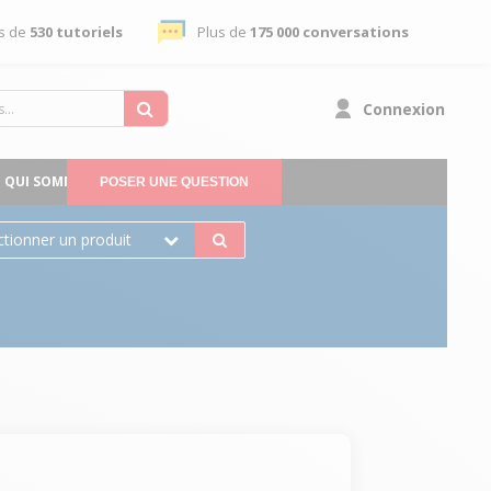
s de
530 tutoriels
Plus de
175 000 conversations
Connexion
QUI SOMMES-NOUS
POSER UNE QUESTION
ctionner un produit