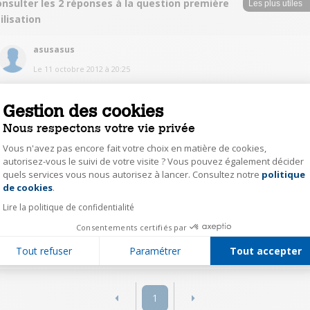
nsulter les 2 réponses à la question première
ilisation
asusasus
Le
11 octobre 2012
à
20:25
Bonjour, clic sur Notice(s) au-dessus, bonne soirée
Gestion des cookies
0
Répondre
Nous respectons votre vie privée
Vous n'avez pas encore fait votre choix en matière de cookies,
autorisez-vous le suivi de votre visite ? Vous pouvez également décider
dede44600
quels services vous nous autorisez à lancer. Consultez notre
politique
Axeptio consent
Le
11 octobre 2012
à
19:19
de cookies
.
bonjour regarder dans le forum d'entraide des utilisateur tout est presque
Lire la politique de confidentialité
expliquer
Consentements certifiés par
0
Répondre
Tout refuser
Paramétrer
Tout accepter
1