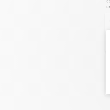
Co
ut