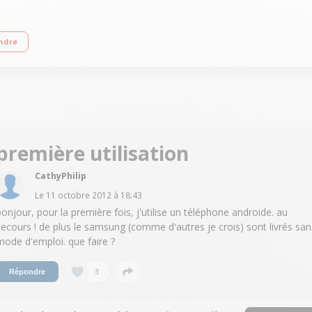
e 3" (7,62 cm) Appareil photo 2 Mpixels / Vidéo Radio FM, lecteur MP3
ndre
première utilisation
CathyPhilip
Le
11 octobre 2012
à
18:43
bonjour, pour la première fois, j'utilise un téléphone androide. au
secours ! de plus le samsung (comme d'autres je crois) sont livrés san
mode d'emploi. que faire ?
3
Répondre