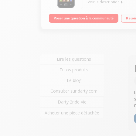
Voir la description
Mobile sous Android 2.3 - Réseau 3G+ Ecran tactil
Rejoi
Poser une question à la communauté
Lire les questions
Tutos produits
Le blog
Consulter sur darty.com
Darty 2nde Vie
Acheter une pièce détachée